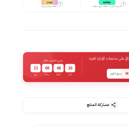
تمارا
tabby
i
i
قسمها على 4 دفعات بدون تعقيد
دفعات مرنة وسهلة
 على منتجات الإنارة لفترة
ينتهي العرض خلال
13
08
48
09
:
:
:
H
نسخ الكود
ثانية
دقيقة
ساعة
يوم
مشاركة المنتج