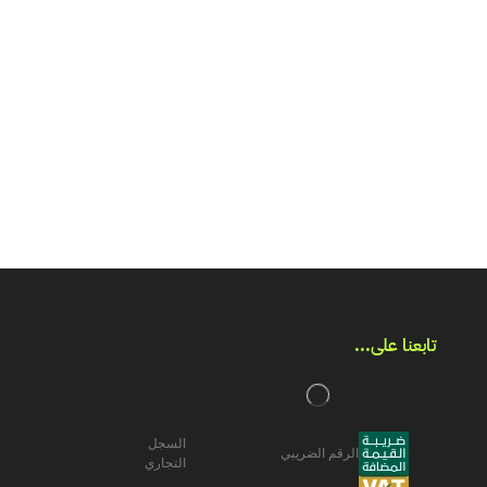
تابعنا على...​
السجل
الرقم الضريبي
التجاري