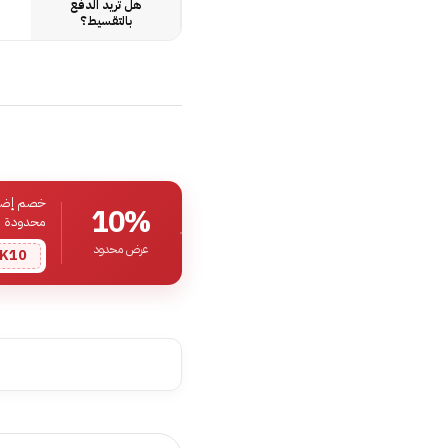
هل تريد الدفع
بالتقسيط؟
خصم إضافي
10%
محدودة
عرض محدود
K10