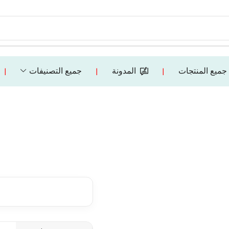
جميع المنتجات
المدونة
جميع التصنيفات
❘
❘
❘