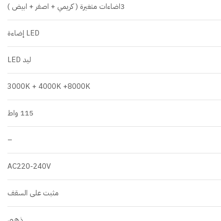
3اضاءات متغيرة ( كريمي + اصفر + ابيض )
LED إضاءة
ليد LED
3000K + 4000K +8000K
115 واط
–
AC220-240V
مثبت على السقف
ذهبي