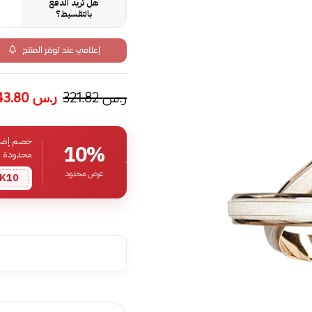
هل تريد الدفع
بالتقسيط؟
إعلامي عند توفر المنتج
ر.س
321.82
ر.س
243.80
خصم إضافي
10%
محدودة
عرض محدود
K10