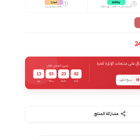
تمارا
tabby
i
i
قسمها على 4 دفعات بدون تعقيد
دفعات مرنة وسهلة
 على منتجات الإنارة لفترة
ينتهي العرض خلال
13
03
23
01
:
:
:
H
نسخ الكود
ثانية
دقيقة
ساعة
يوم
مشاركة المنتج