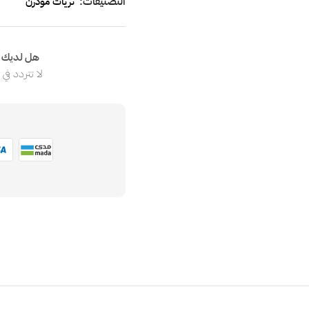
التصنيفات:
ثريات مودرن
هل لديك ا
لا تتردد في
ا