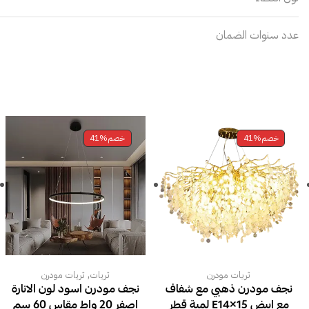
عدد سنوات الضمان
خصم
41%
خصم
41%
,
ثريات مودرن
ثريات
ثريات مودرن
نجف مودرن ذهبي مع شفاف
نجف مودرن اسود لون الانارة
مع ابيض E14×15 لمبة قطر
اصفر 20 واط مقاس 60 سم