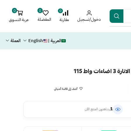
0
0
0
دخول/تسجيل
المفضلة
عربة التسوق
مقارنة
العربية |
English
العملة
ت واط 115
أضف إلى قائمة أمنياتي
1
يشاهدون المنتج الآن