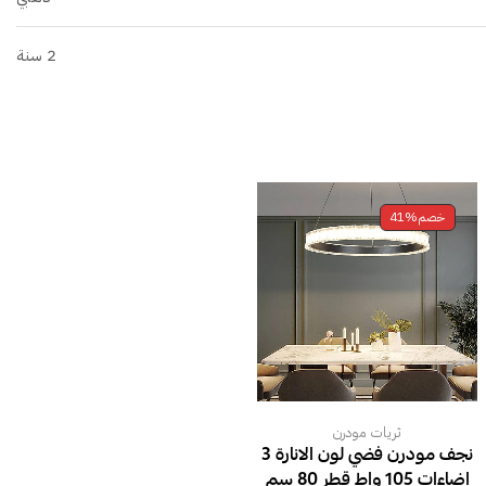
2 سنة
خصم
41%
ثريات مودرن
نجف مودرن فضي لون الانارة 3
اضاءات 105 واط قطر 80 سم