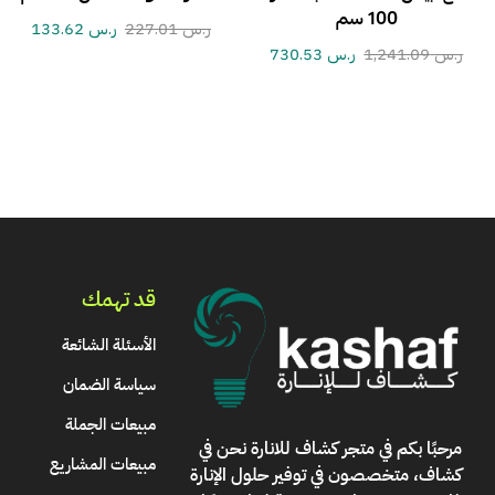
100 سم
ر.س
227.01
ر.س
133.62
ر.س
1,241.09
ر.س
730.53
قد تهمك
الأسئلة الشائعة
سياسة الضمان
مبيعات الجملة
مرحبًا بكم في
متجر كشاف للانارة
نحن في
مبيعات المشاريع
كشاف، متخصصون في توفير حلول الإنارة