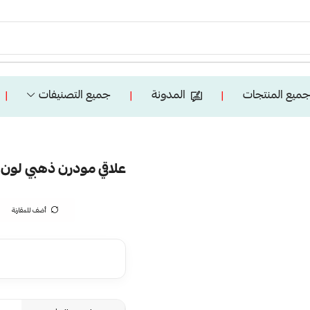
ميع المنتجات
المدونة
جميع التصنيفات
❘
❘
❘
علاقي مودرن ذهبي لون الانارة 3 اضاءا
أضف للمقارنة