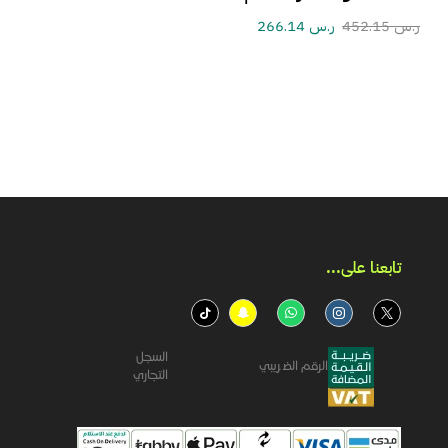
ر.س
452.15
ر.س
266.14
تابعنا على...​
السجل
الرقم الضريبي
التجاري