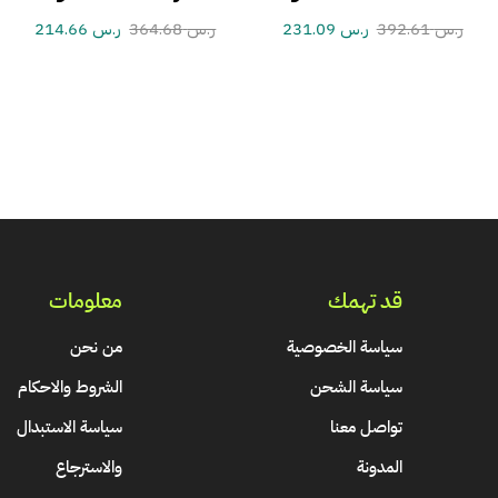
ر.س
392.61
ر.س
231.09
ر.س
364.68
ر.س
214.66
قد تهمك
معلومات
سياسة الخصوصية
من نحن
سياسة الشحن
الشروط والاحكام
تواصل معنا
سياسة الاستبدال
المدونة
والاسترجاع