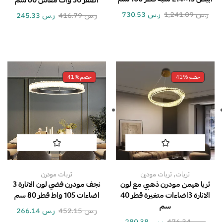
اصفر 30 وات مقاس 60 سم
ر.س
1,241.09
ر.س
730.53
ر.س
416.79
ر.س
245.33
خصم
41%
خصم
41%
,
ثريات
ثريات مودرن
ثريات مودرن
ثريا هيمن مودرن ذهبي مع لون
نجف مودرن فضي لون الانارة 3
الانارة 3اضاءات متغيرة قطر 40
اضاءات 105 واط قطر 80 سم
سم
ر.س
452.15
ر.س
266.14
ر.س
476.34
ر.س
280.38