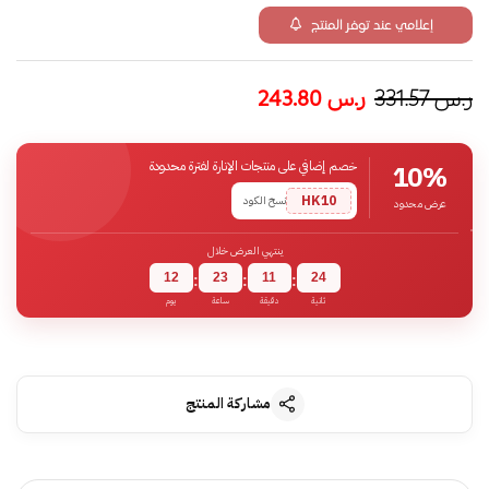
إعلامي عند توفر المنتج
ر.س
331.57
ر.س
243.80
خصم إضافي على منتجات الإنارة لفترة محدودة
10%
HK10
نسخ الكود
عرض محدود
ينتهي العرض خلال
12
23
11
23
:
:
:
ثانية
دقيقة
ساعة
يوم
مشاركة المنتج