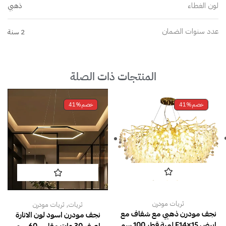
لون الغطاء
ذهبي
عدد سنوات الضمان
2 سنة
المنتجات ذات الصلة
خصم
41%
خصم
41%
,
ثريات مودرن
ثريات
ثريات مودرن
نجف مودرن ذهبي مع شفاف مع
نجف مودرن اسود لون الانارة
ابيض E14×15 لمبة قطر 100 سم