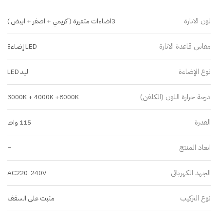
لون الانارة
3اضاءات متغيرة ( كريمي + اصفر + ابيض )
مقاس قاعدة الانارة
LED إضاءة
نوع الإضاءة
ليد LED
درجة حرارة اللون (الكلفن)
3000K + 4000K +8000K
القدرة
115 واط
ابعاد المنتج
–
الجهد الكهربائي
AC220-240V
نوع التركيب
مثبت على السقف