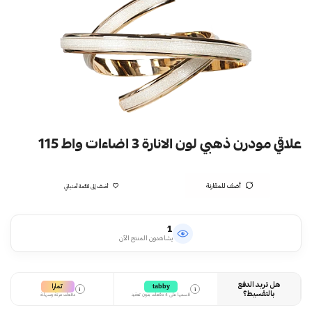
علاقي مودرن ذهبي لون الانارة 3 اضاءات واط 115
أضف للمقارنة
أضف إلى قائمة أمنياتي
1
يشاهدون المنتج الآن
هل تريد الدفع
تمارا
tabby
i
i
بالتقسيط؟
قسمها على 4 دفعات بدون تعقيد
دفعات مرنة وسهلة