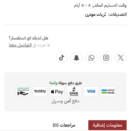
وقت التسليم المقدر:
4 - 8 أيام
التصنيفات:
ثريات مودرن
هل لديك اي استفسار؟
لا تتردد في
التواصل معنا
طرق دفع سهلة
وآمنة
دفع
آمن
وسهل
معلومات إضافية
مراجعات (0)