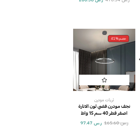
خصم
41%
ثريات مودرن
نجف مودرن فضي لون الانارة
اصفر قطر 40 سم 15 واط
ر.س
165.60
ر.س
97.47