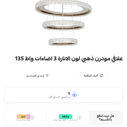
علاقي مودرن ذهبي لون الانارة 3 اضاءات واط 135
أضف للمقارنة
أضف إلى قائمة أمنياتي
1
يشاهدون المنتج الآن
هل تريد الدفع
تمارا
tabby
i
i
بالتقسيط؟
قسمها على 4 دفعات بدون تعقيد
دفعات مرنة وسهلة