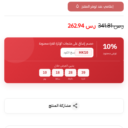
إعلامي عند توفر المنتج
ر.س
341.81
ر.س
262.94
خصم إضافي على منتجات الإنارة لفترة محدودة
10%
HK10
نسخ الكود
عرض محدود
ينتهي العرض خلال
10
18
28
39
:
:
:
ثانية
دقيقة
ساعة
يوم
مشاركة المنتج