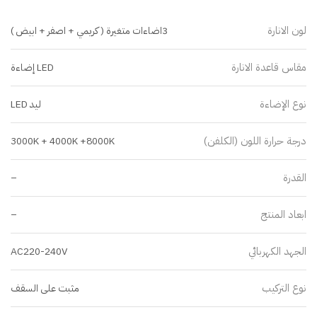
لون الانارة
3اضاءات متغيرة ( كريمي + اصفر + ابيض )
مقاس قاعدة الانارة
LED إضاءة
نوع الإضاءة
ليد LED
درجة حرارة اللون (الكلفن)
3000K + 4000K +8000K
القدرة
–
ابعاد المنتج
–
الجهد الكهربائي
AC220-240V
نوع التركيب
مثبت على السقف