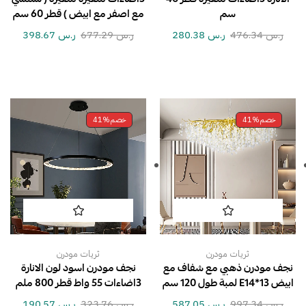
سم
مع اصفر مع ابيض ) قطر 60 سم
ر.س
476.34
ر.س
280.38
ر.س
677.29
ر.س
398.67
خصم
41%
خصم
41%
ثريات مودرن
ثريات مودرن
نجف مودرن ذهبي مع شفاف مع
نجف مودرن اسود لون الانارة
ابيض E14*13 لمبة طول 120 سم
3اضاءات 55 واط قطر 800 ملم
ر.س
997.34
ر.س
587.05
ر.س
323.76
ر.س
190.57