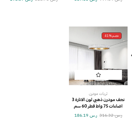
خصم
41%
ثريات مودرن
نجف مودرن ذهبي لون الانارة 3
اضاءات 75 واط قطر 60 سم
ر.س
316.32
ر.س
186.19