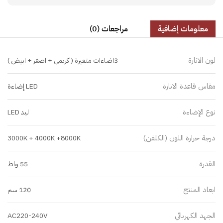
معلومات إضافية
مراجعات (0)
لون الانارة
3اضاءات متغيرة ( كريمي + اصفر + ابيض )
مقاس قاعدة الانارة
LED إضاءة
نوع الإضاءة
ليد LED
درجة حرارة اللون (الكلفن)
3000K + 4000K +8000K
القدرة
55 واط
ابعاد المنتج
120 سم
الجهد الكهربائي
AC220-240V