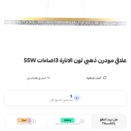
علاقي مودرن ذهبي لون الانارة 3اضاءات 55W
أضف للمقارنة
أضف إلى قائمة أمنياتي
1
يشاهدون المنتج الآن
هل تريد الدفع
تمارا
tabby
i
i
بالتقسيط؟
قسمها على 4 دفعات بدون تعقيد
دفعات مرنة وسهلة