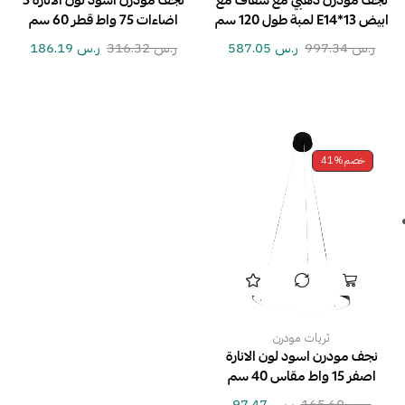
نجف مودرن ذهبي مع شفاف مع
نجف مودرن اسود لون الانارة 3
ابيض E14*13 لمبة طول 120 سم
اضاءات 75 واط قطر 60 سم
ر.س
997.34
ر.س
587.05
ر.س
316.32
ر.س
186.19
خصم
41%
ثريات مودرن
نجف مودرن اسود لون الانارة
اصفر 15 واط مقاس 40 سم
ر.س
165.60
ر.س
97.47