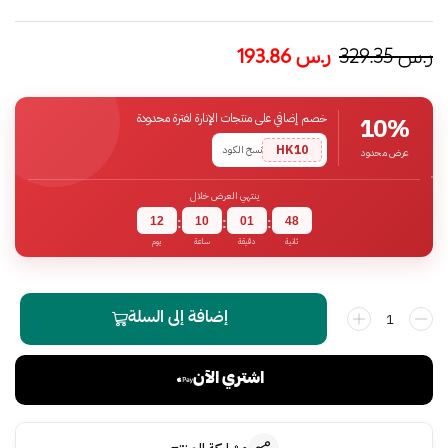
ر.س
329.35
ر.س
193.86
خصم إضافي على منتجات الإنارة لفترة محدودة
10%
HK10
نسخ الكود
عرض محدود
ينتهي العرض خلال
12
10
01
47
:
:
:
ثانية
دقيقة
ساعة
يوم
إضافة إلى السلة
اشتري الآن