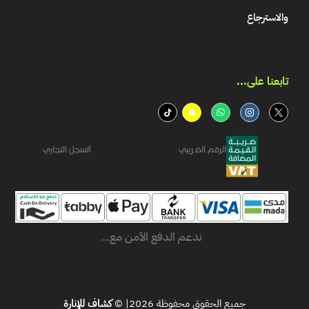
والاسترجاع
تابعنا على...​
الرقم الضريبي
السجل التجاري
ندعم الدفع الآمن مع...
جميع الحقوق محفوظة 2026| ©
كشاف للإنارة