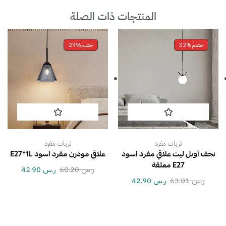
المنتجات ذات الصلة
خصم
32%
خصم
29%
ثريات مفرد
ثريات مفرد
نجف أوبل ليت علاقي مفرد اسود
علاقي مودرن مفرد اسود E27*1L
E27 معلقة
ر.س
60.20
ر.س
42.90
ر.س
63.01
ر.س
42.90