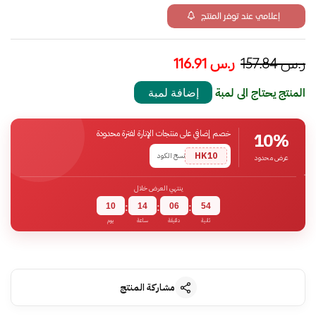
إعلامي عند توفر المنتج
ر.س
157.84
ر.س
116.91
المنتج يحتاج الى لمبة
إضافة لمبة
خصم إضافي على منتجات الإنارة لفترة محدودة
10%
HK10
نسخ الكود
عرض محدود
ينتهي العرض خلال
10
14
06
53
:
:
:
ثانية
دقيقة
ساعة
يوم
مشاركة المنتج