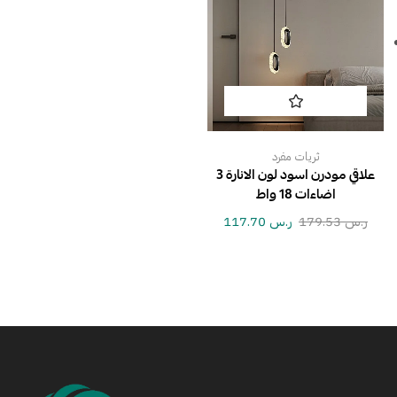
ثريات مفرد
علاقي مودرن اسود لون الانارة 3
اضاءات 18 واط
ر.س
179.53
ر.س
117.70