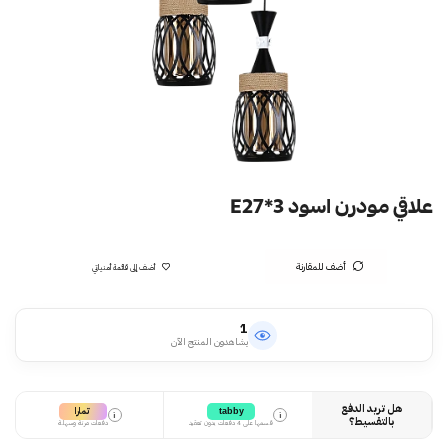
علاقي مودرن اسود E27*3
أضف للمقارنة
أضف إلى قائمة أمنياتي
1
يشاهدون المنتج الآن
هل تريد الدفع
تمارا
tabby
i
i
بالتقسيط؟
قسمها على 4 دفعات بدون تعقيد
دفعات مرنة وسهلة