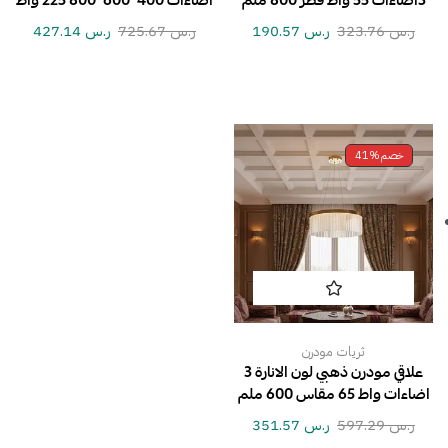
3اضاءات 55 واط قطر 800 ملم
اضاءات 400*600*800 225 واط
ر.س
323.76
ر.س
190.57
ر.س
725.67
ر.س
427.14
خصم
41%
ثريات مودرن
علاقي مودرن ذهبي لون الانارة 3
اضاءات واط 65 مقاس 600 ملم
ر.س
597.29
ر.س
351.57