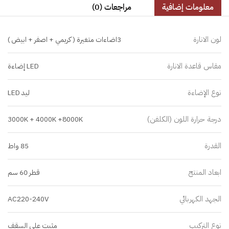
معلومات إضافية
مراجعات (0)
لون الانارة
3اضاءات متغيرة ( كريمي + اصفر + ابيض )
مقاس قاعدة الانارة
LED إضاءة
نوع الإضاءة
ليد LED
درجة حرارة اللون (الكلفن)
3000K + 4000K +8000K
القدرة
85 واط
ابعاد المنتج
قطر 60 سم
الجهد الكهربائي
AC220-240V
نوع التركيب
مثبت على السقف