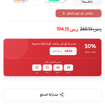
i
i
بالتقسيط؟
قسمها على 4 دفعات بدون تعقيد
دفعات مرنة وسهلة
إعلامي عند توفر المنتج
ر.س
260.13
ر.س
194.13
خصم إضافي على منتجات الإنارة لفترة محدودة
10%
HK10
نسخ الكود
عرض محدود
ينتهي العرض خلال
13
21
44
28
:
:
:
ثانية
دقيقة
ساعة
يوم
مشاركة المنتج