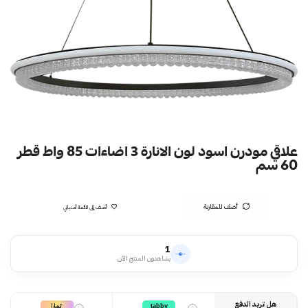
علاقي مودرن اسود لون الانارة 3 اضاءات 85 واط قطر
60 سم
أضف للمقارنة
أضف إلى قائمة أمنياتي
1
يشاهدون المنتج الآن
هل تريد الدفع
تمارا
tabby