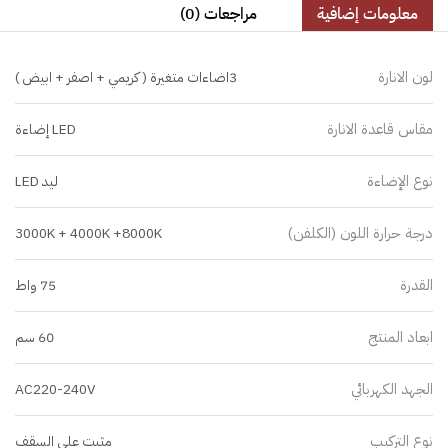
معلومات إضافية
مراجعات (0)
لون الانارة
3اضاءات متغيرة ( كريمي + اصفر + ابيض )
مقاس قاعدة الانارة
LED إضاءة
نوع الإضاءة
ليد LED
درجة حرارة اللون (الكلفن)
3000K + 4000K +8000K
القدرة
75 واط
ابعاد المنتج
60 سم
الجهد الكهربائي
AC220-240V
نوع التركيب
مثبت على السقف