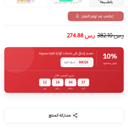
i
i
بالتقسيط؟
قسمها على 4 دفعات بدون تعقيد
دفعات مرنة وسهلة
إعلامي عند توفر المنتج
ر.س
382.10
ر.س
274.88
خصم إضافي على منتجات الإنارة لفترة محدودة
10%
HK10
نسخ الكود
عرض محدود
ينتهي العرض خلال
12
16
44
26
:
:
:
ثانية
دقيقة
ساعة
يوم
مشاركة المنتج