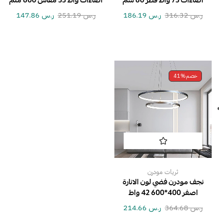
اضاءات 75 واط قطر 60 سم
اضاءات واط 55 مقاس 600 ملم
ر.س
316.32
ر.س
186.19
ر.س
251.19
ر.س
147.86
خصم
41%
ثريات مودرن
نجف مودرن فضي لون الانارة
اصفر 400*600 42 واط
ر.س
364.68
ر.س
214.66