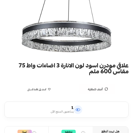
علاقي مودرن اسود لون الانارة 3 اضاءات واط 75
مقاس 600 ملم
أضف للمقارنة
أضف إلى قائمة أمنياتي
1
يشاهدون المنتج الآن
هل تريد الدفع
تمارا
tabby