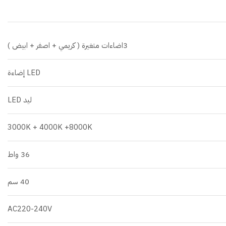
3اضاءات متغيرة ( كريمي + اصفر + ابيض )
LED إضاءة
ليد LED
3000K + 4000K +8000K
36 واط
40 سم
AC220-240V