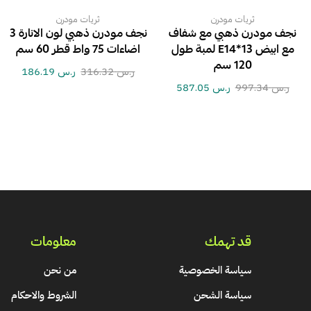
ثريات مودرن
ثريات مودرن
نجف مودرن ذهبي مع شفاف
نجف مودرن ذهبي لون الانارة 3
مع ابيض E14*13 لمبة طول
اضاءات 75 واط قطر 60 سم
120 سم
ر.س
316.32
ر.س
186.19
ر.س
997.34
ر.س
587.05
قد تهمك
معلومات
سياسة الخصوصية
من نحن
سياسة الشحن
الشروط والاحكام