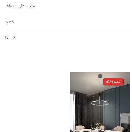
مثبت على السقف
ذهبي
2 سنة
خصم
41%