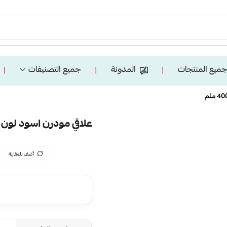
ميع المنتجات
المدونة
جميع التصنيفات
❘
❘
❘
علاقي مودرن اسود لون الانارة 3 اضاءات واط 36 
أضف للمقارنة