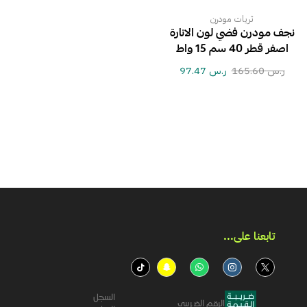
ثريات مودرن
نجف مودرن فضي لون الانارة
اصفر قطر 40 سم 15 واط
ر.س
165.60
ر.س
97.47
تابعنا على...​
السجل
الرقم الضريبي