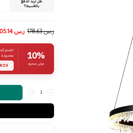
هل تريد الدفع
بالتقسيط؟
ر.س
178.63
ر.س
105.14
خصم إضافي
10%
محدودة
عرض محدود
K10