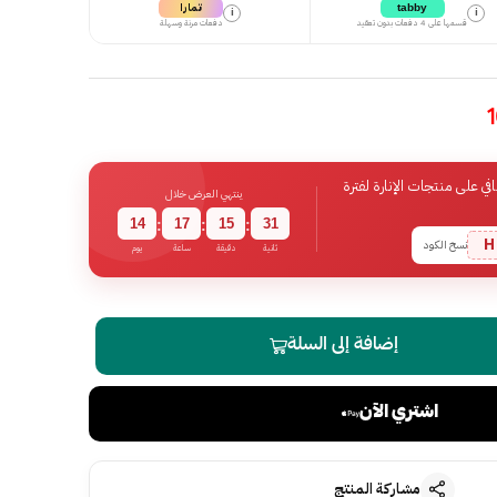
تمارا
tabby
i
i
قسمها على 4 دفعات بدون تعقيد
دفعات مرنة وسهلة
 على منتجات الإنارة لفترة
ينتهي العرض خلال
14
17
15
30
:
:
:
H
نسخ الكود
ثانية
دقيقة
ساعة
يوم
إضافة إلى السلة
اشتري الآن
مشاركة المنتج