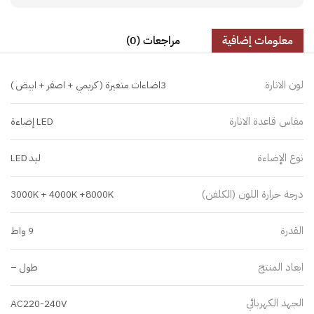
معلومات إضافية
مراجعات (0)
لون الانارة
3اضاءات متغيرة ( كريمي + اصفر + ابيض )
مقاس قاعدة الانارة
LED إضاءة
نوع الإضاءة
ليد LED
درجة حرارة اللون (الكلفن)
3000K + 4000K +8000K
القدرة
9 واط
ابعاد المنتج
طول –
الجهد الكهربائي
AC220-240V