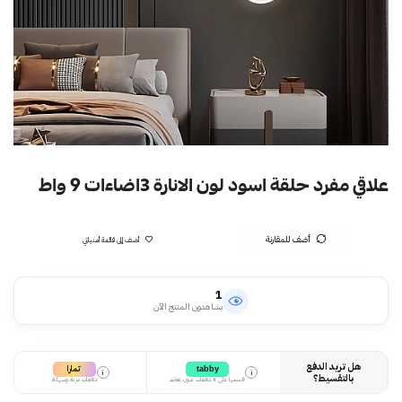
علاقي مفرد حلقة اسود لون الانارة 3اضاءات 9 واط
أضف للمقارنة
أضف إلى قائمة أمنياتي
1
يشاهدون المنتج الآن
هل تريد الدفع
تمارا
tabby
i
i
بالتقسيط؟
قسمها على 4 دفعات بدون تعقيد
دفعات مرنة وسهلة