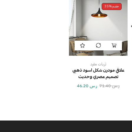
خصم
35%
ثريات مفرد
علاقي مودرن شكل اسود ذهبي
تصميم عصري وحديث
ر.س
71.40
ر.س
46.20