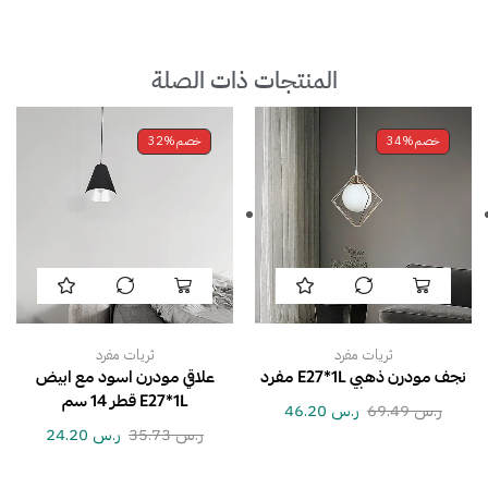
المنتجات ذات الصلة
خصم
34%
خصم
32%
ثريات مفرد
ثريات مفرد
نجف مودرن ذهبي E27*1L مفرد
علاقي مودرن اسود مع ابيض
E27*1L قطر 14 سم
ر.س
69.49
ر.س
46.20
ر.س
35.73
ر.س
24.20