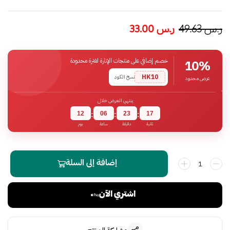
ر.س
49.63
ر.س
33.00
خصم إضافي على منتجات الإنارة لفترة محدودة
10%
HK10
نسخ الكود
عرض محدود
ينتهي العرض خلال
12
06
23
16
:
:
:
ثانية
دقيقة
ساعة
يوم
إضافة إلى السلة
اشتري الآن