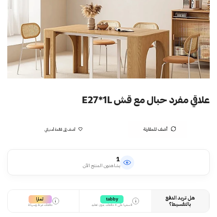
علاقي مفرد حبال مع قش E27*1L
أضف للمقارنة
أضف إلى قائمة أمنياتي
1
يشاهدون المنتج الآن
هل تريد الدفع
تمارا
tabby
i
i
بالتقسيط؟
قسمها على 4 دفعات بدون تعقيد
دفعات مرنة وسهلة