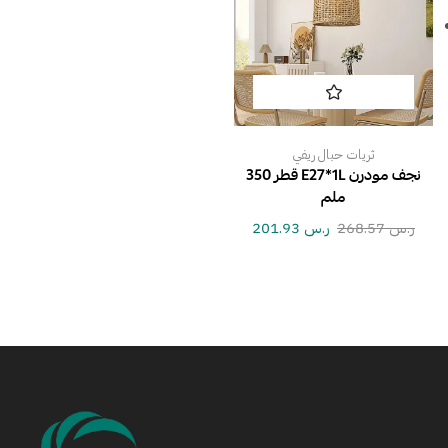
ثريات حبال ريفي
نجف مودرن E27*1L قطر 350
ملم
ر.س
268.57
ر.س
201.93