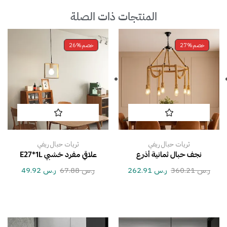
المنتجات ذات الصلة
خصم
27%
خصم
26%
ثريات حبال ريفي
ثريات حبال ريفي
نجف حبال ثمانية أذرع
علاقي مفرد خشبي E27*1L
ر.س
360.21
ر.س
262.91
ر.س
67.88
ر.س
49.92