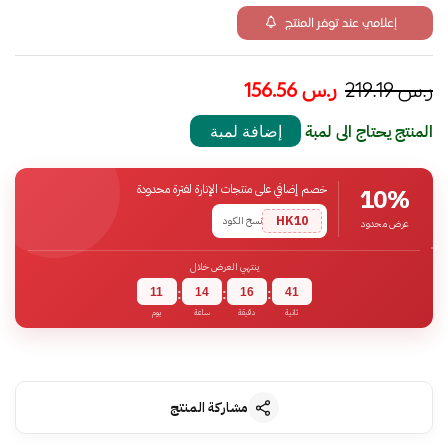
إعلامي عند توفر المنتج
ر.س
219.19
ر.س
156.56
المنتج يحتاج الى لمبة
إضافة لمبة
خصم إضافي على منتجات الإنارة لفترة محدودة
10%
HK10
نسخ الكود
عرض محدود
ينتهي العرض خلال
11
14
16
40
:
:
:
ثانية
دقيقة
ساعة
يوم
مشاركة المنتج