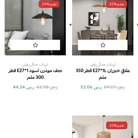
خصم
25%
خصم
29%
ثريات حبال ريفي
ثريات حبال ريفي
علاقي خيزران E27*1L قطر 350
نجف مودرن اسود E27*1 قطر
ملم
300 ملم
ر.س
69.23
ر.س
52.06
ر.س
62.38
ر.س
44.24
خصم
25%