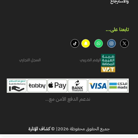
والاسترجاع
تابعنا على...​
الرقم الضريبي
السجل التجاري
ندعم الدفع الآمن مع...
جميع الحقوق محفوظة 2026| ©
كشاف للإنارة