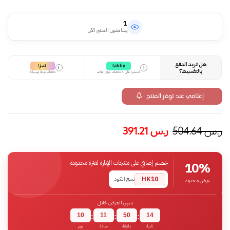
1
يشاهدون المنتج الآن
هل تريد الدفع
تمارا
tabby
i
i
بالتقسيط؟
قسمها على 4 دفعات بدون تعقيد
دفعات مرنة وسهلة
إعلامي عند توفر المنتج
ر.س
504.64
ر.س
391.21
خصم إضافي على منتجات الإنارة لفترة محدودة
10%
HK10
نسخ الكود
عرض محدود
ينتهي العرض خلال
10
11
50
13
:
:
:
ثانية
دقيقة
ساعة
يوم