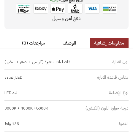
طرق دفع سهلة
وآمنة
دفع
آمن
وسهل
معلومات إضافية
الوصف
مراجعات (0)
لون الانارة
3اضاءات متغيرة ( كريمي + اصفر + ابيض )
مقاس قاعدة الانارة
LED إضاءة
نوع الإضاءة
ليد LED
درجة حرارة اللون (الكلفن)
3000K + 4000K +8000K
القدرة
135 واط