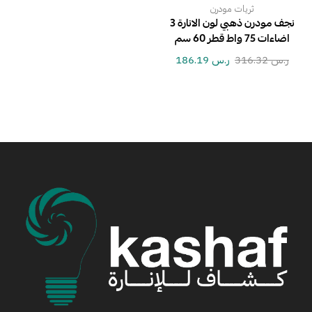
ثريات مودرن
نجف مودرن ذهبي لون الانارة 3
اضاءات 75 واط قطر 60 سم
ر.س
316.32
ر.س
186.19