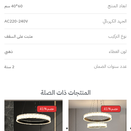
ابعاد المنتج
60*40 سم
الجهد الكهربائي
AC220-240V
نوع التركيب
مثبت على السقف
لون الغطاء
ذهبي
عدد سنوات الضمان
2 سنة
المنتجات ذات الصلة
خصم
41%
خصم
41%