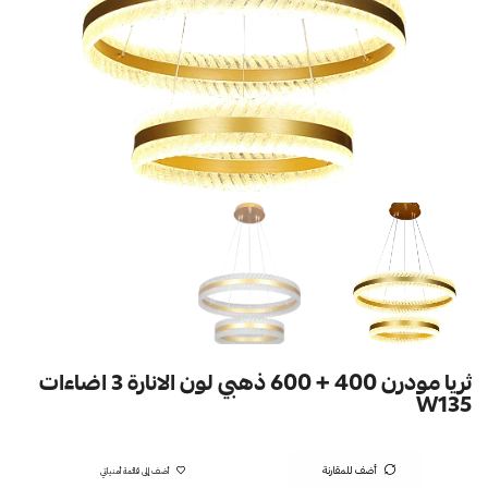
ثريا مودرن 400 + 600 ذهبي لون الانارة 3 اضاءات
W135
أضف للمقارنة
أضف إلى قائمة أمنياتي