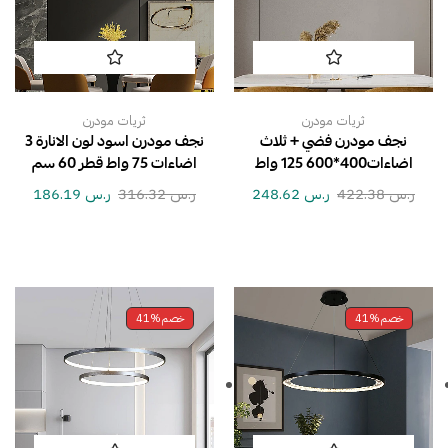
ثريات مودرن
ثريات مودرن
نجف مودرن فضي + ثلاث
نجف مودرن اسود لون الانارة 3
اضاءات400*600 125 واط
اضاءات 75 واط قطر 60 سم
ر.س
422.38
ر.س
248.62
ر.س
316.32
ر.س
186.19
خصم
41%
خصم
41%