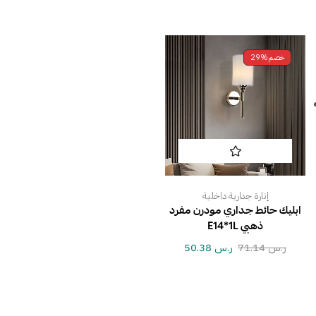
خصم
29%
إنارة جدارية داخلية
ابليك حائط جداري مودرن مفرد
ذهبي E14*1L
ر.س
71.14
ر.س
50.38