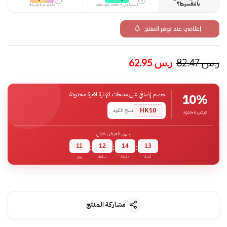
i
i
بالتقسيط؟
قسمها على 4 دفعات بدون تعقيد
دفعات مرنة وسهلة
إعلامي عند توفر المنتج
ر.س
82.47
ر.س
62.95
خصم إضافي على منتجات الإنارة لفترة محدودة
10%
HK10
نسخ الكود
عرض محدود
ينتهي العرض خلال
11
12
14
12
:
:
:
ثانية
دقيقة
ساعة
يوم
مشاركة المنتج