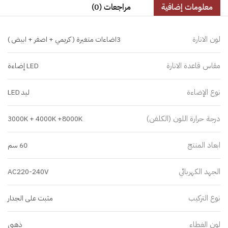
معلومات إضافية
مراجعات (0)
لون الانارة
3اضاءات متغيرة ( كريمي + اصفر + ابيض )
مقاس قاعدة الانارة
LED إضاءة
نوع الإضاءة
ليد LED
درجة حرارة اللون (الكلفن)
3000K + 4000K +8000K
ابعاد المنتج
60 سم
الجهد الكهربائي
AC220-240V
نوع التركيب
مثبت على الجدار
لون الغطاء
ذهبي