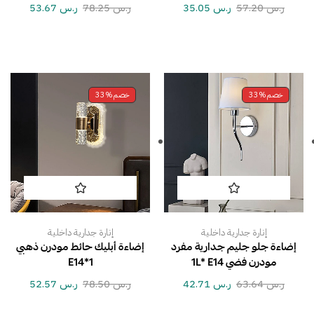
ر.س
57.20
ر.س
35.05
ر.س
78.25
ر.س
53.67
خصم
33%
خصم
33%
إنارة جدارية داخلية
إنارة جدارية داخلية
إضاءة جلو جليم جدارية مفرد
إضاءة أبليك حائط مودرن ذهبي
مودرن فضي 1L* E14
E14*1
ر.س
63.64
ر.س
42.71
ر.س
78.50
ر.س
52.57