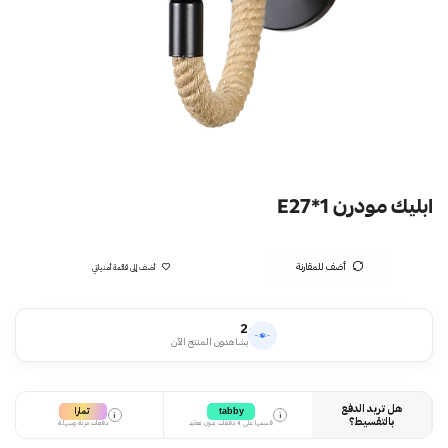
ابليك مودرن E27*1
أضف للمقارنة
أضف إلى قائمة أمنياتي
2
يشاهدون المنتج الآن
هل تريد الدفع
تمارا
tabby
i
i
بالتقسيط؟
قسمها على 4 دفعات بدون تعقيد
دفعات مرنة وسهلة