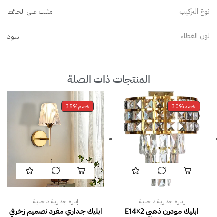
نوع التركيب
مثبت على الحائط
لون الغطاء
اسود
المنتجات ذات الصلة
خصم
30%
خصم
35%
إنارة جدارية داخلية
إنارة جدارية داخلية
ابليك مودرن ذهبي E14×2
ابليك جداري مفرد تصميم زخرفي