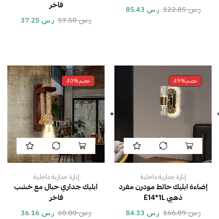
فاخر
ر.س
122.85
ر.س
85.43
ر.س
57.50
ر.س
37.25
خصم
49%
خصم
40%
إنارة جدارية داخلية
إنارة جدارية داخلية
إضاءة ابليك حائط مودرن مفرد
ابليك جداري حبال مع خشب
ذهبي E14*1L
فاخر
ر.س
166.09
ر.س
84.33
ر.س
60.00
ر.س
36.16