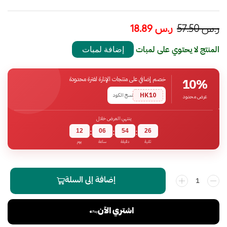
ر.س
57.50
ر.س
18.89
المنتج لا يحتوي على لمبات
إضافة لمبات
خصم إضافي على منتجات الإنارة لفترة محدودة
10%
HK10
نسخ الكود
عرض محدود
ينتهي العرض خلال
12
06
54
26
:
:
:
ثانية
دقيقة
ساعة
يوم
إضافة إلى السلة
اشتري الآن