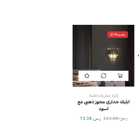
خصم
40%
إنارة جدارية داخلية
ابليك جداري مجوز ذهبي مع
اسود
ر.س
123.08
ر.س
73.38