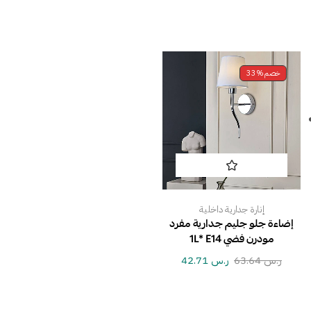
خصم
33%
إنارة جدارية داخلية
إضاءة جلو جليم جدارية مفرد
مودرن فضي 1L* E14
ر.س
63.64
ر.س
42.71