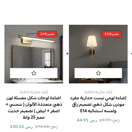
خصم
36%
خصم
24%
إنارة جدارية داخلية
إنارة جدارية داخلية
إضاءة لومي نيست جدارية مفرد
اضاءة لوحات شكل مغسلة لون
مودرن شكل ذهبي تصميم راقي
ذهبي متعددة الألوان ( شمسي +
ولمسه استثنائيه E14
اصفر + ابيض ) تصميم حديث
مميز 25 واط
ر.س
69.77
ر.س
44.91
ر.س
171.04
ر.س
130.33