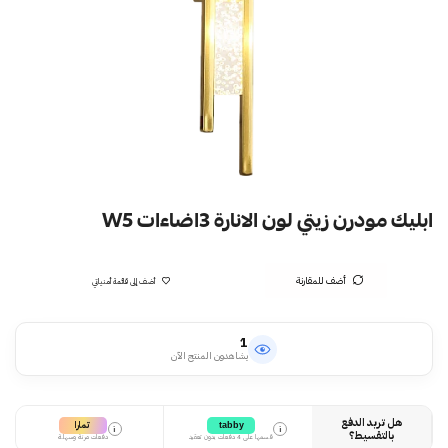
ابليك مودرن زيتي لون الانارة 3اضاءات W5
أضف للمقارنة
أضف إلى قائمة أمنياتي
1
يشاهدون المنتج الآن
هل تريد الدفع
تمارا
tabby
i
i
بالتقسيط؟
قسمها على 4 دفعات بدون تعقيد
دفعات مرنة وسهلة