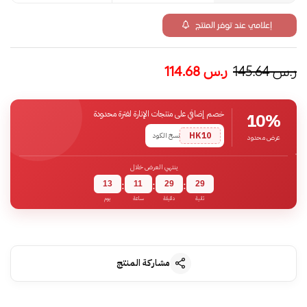
إعلامي عند توفر المنتج
ر.س
145.64
ر.س
114.68
خصم إضافي على منتجات الإنارة لفترة محدودة
10%
HK10
نسخ الكود
عرض محدود
ينتهي العرض خلال
13
11
29
29
:
:
:
ثانية
دقيقة
ساعة
يوم
مشاركة المنتج