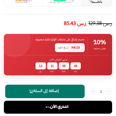
i
i
بالتقسيط؟
قسمها على 4 دفعات بدون تعقيد
دفعات مرنة وسهلة
ر.س
129.38
ر.س
85.43
خصم إضافي على منتجات الإنارة لفترة محدودة
10%
HK10
نسخ الكود
عرض محدود
ينتهي العرض خلال
12
11
08
47
:
:
:
ثانية
دقيقة
ساعة
يوم
إضافة إلى السلة
اشتري الآن