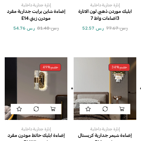
إنارة جدارية داخلية
إنارة جدارية داخلية
ابليك موردن ذهبي لون الانارة
إضاءة شاين برايت جدارية مفرد
3اضاءات واط 7
مودرن زيتي E14
ر.س
77.67
ر.س
52.57
ر.س
81.48
ر.س
54.76
خصم
34%
خصم
49%
إنارة جدارية داخلية
إنارة جدارية داخلية
إضاءة شيمر جدارية كريستال
إضاءة ابليك حائط مودرن مفرد