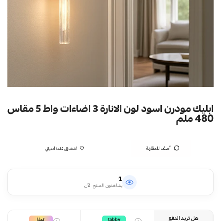
ابليك مودرن اسود لون الانارة 3 اضاءات واط 5 مقاس
480 ملم
أضف للمقارنة
أضف إلى قائمة أمنياتي
1
يشاهدون المنتج الآن
هل تريد الدفع
تمارا
tabby