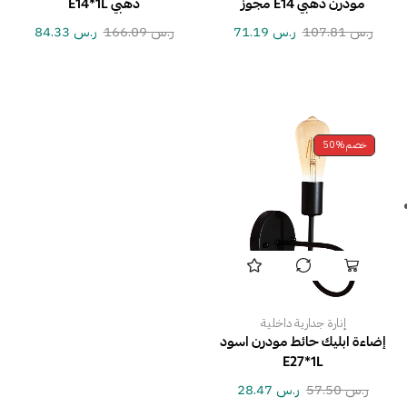
مودرن ذهبي E14 مجوز
ذهبي E14*1L
ر.س
107.81
ر.س
71.19
ر.س
166.09
ر.س
84.33
خصم
50%
إنارة جدارية داخلية
إضاءة ابليك حائط مودرن اسود
E27*1L
ر.س
57.50
ر.س
28.47