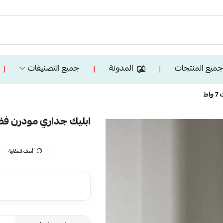
ميع المنتجات
المدونة
جميع التصنيفات
❘
❘
❘
ابليك جداري مودرن فضي لون الان
أضف للمقارنة