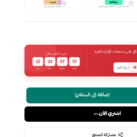
تمارا
tabby
i
i
قسمها على 4 دفعات بدون تعقيد
دفعات مرنة وسهلة
 على منتجات الإنارة لفترة
ينتهي العرض خلال
12
22
07
56
:
:
:
H
نسخ الكود
ثانية
دقيقة
ساعة
يوم
إضافة إلى السلة
اشتري الآن
مشاركة المنتج