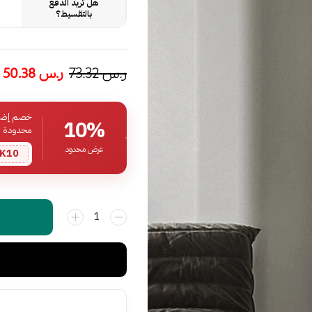
هل تريد الدفع
بالتقسيط؟
ر.س
73.32
ر.س
50.38
خصم إضافي
10%
محدودة
عرض محدود
K10