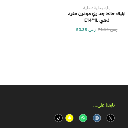
إنارة جدارية داخلية
ابليك حائط جداري مودرن مفرد
ذهبي E14*1L
ر.س
71.14
ر.س
50.38
تابعنا على...​