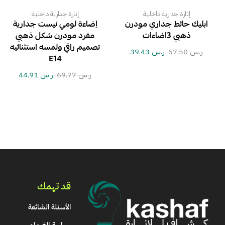
إنارة جدارية داخلية
إنارة جدارية داخلية
ابليك حائط جداري مودرن
إضاءة لومي نيست جدارية
ذهبي 3اضاءات
مفرد مودرن شكل ذهبي
تصميم راقي ولمسه استثنائيه
ر.س
57.50
ر.س
39.43
E14
ر.س
69.77
ر.س
44.91
قد تهمك
الأسئلة الشائعة