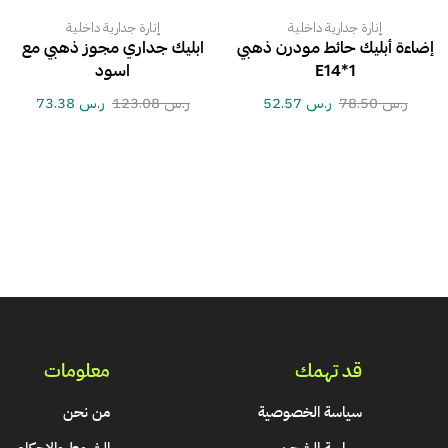
إنارة جدارية داخلية
إنارة جدارية داخلية
إضاءة أبليك حائط مودرن ذهبي
ابليك جداري مجوز ذهبي مع
E14*1
اسود
ر.س
78.50
ر.س
52.57
ر.س
123.08
ر.س
73.38
قد تهمك
معلومات
سياسة الخصوصية
من نحن