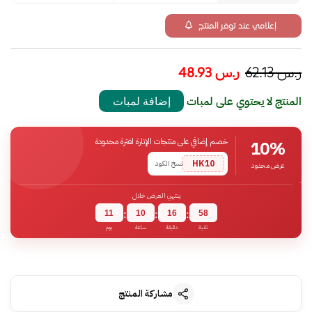
إعلامي عند توفر المنتج
ر.س
62.13
ر.س
48.93
المنتج لا يحتوي على لمبات
إضافة لمبات
خصم إضافي على منتجات الإنارة لفترة محدودة
10%
HK10
نسخ الكود
عرض محدود
ينتهي العرض خلال
11
10
16
57
:
:
:
ثانية
دقيقة
ساعة
يوم
مشاركة المنتج