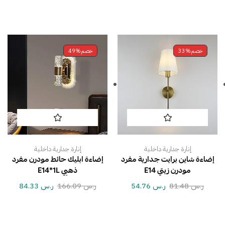
خصم
33%
خصم
49%
إنارة جدارية داخلية
إنارة جدارية داخلية
إضاءة شاين برايت جدارية مفرد
إضاءة ابليك حائط مودرن مفرد
مودرن زيتي E14
ذهبي E14*1L
ر.س
81.48
ر.س
54.76
ر.س
166.09
ر.س
84.33