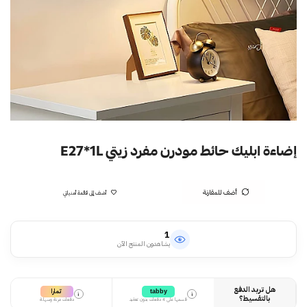
إضاءة ابليك حائط مودرن مفرد زيتي E27*1L
أضف للمقارنة
أضف إلى قائمة أمنياتي
1
يشاهدون المنتج الآن
هل تريد الدفع
تمارا
tabby
i
i
بالتقسيط؟
قسمها على 4 دفعات بدون تعقيد
دفعات مرنة وسهلة