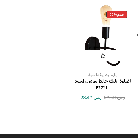
خصم
50%
إنارة جدارية داخلية
إضاءة ابليك حائط مودرن اسود
E27*1L
ر.س
57.50
ر.س
28.47