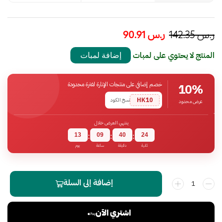
ر.س
142.35
ر.س
90.91
المنتج لا يحتوي على لمبات
إضافة لمبات
خصم إضافي على منتجات الإنارة لفترة محدودة
10%
HK10
نسخ الكود
عرض محدود
ينتهي العرض خلال
13
09
40
23
:
:
:
ثانية
دقيقة
ساعة
يوم
إضافة إلى السلة
اشتري الآن