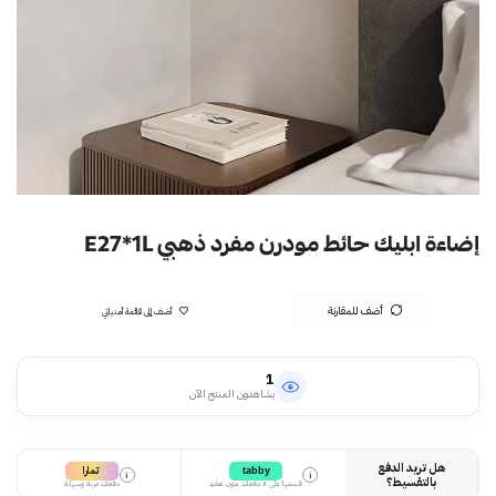
إضاءة ابليك حائط مودرن مفرد ذهبي E27*1L
أضف للمقارنة
أضف إلى قائمة أمنياتي
1
يشاهدون المنتج الآن
هل تريد الدفع
تمارا
tabby
i
i
بالتقسيط؟
قسمها على 4 دفعات بدون تعقيد
دفعات مرنة وسهلة