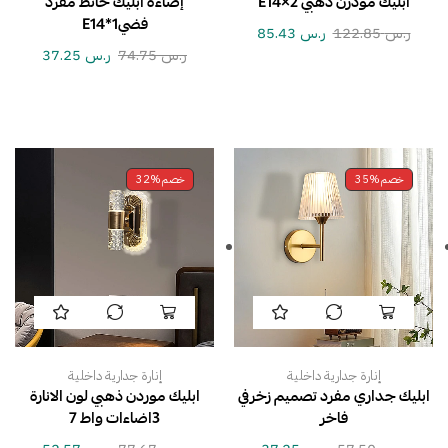
ابليك مودرن ذهبي E14×2
إضاءة ابليك حائط مفرد
فضي1*E14
ر.س
122.85
ر.س
85.43
ر.س
74.75
ر.س
37.25
خصم
35%
خصم
32%
إنارة جدارية داخلية
إنارة جدارية داخلية
ابليك جداري مفرد تصميم زخرفي
ابليك موردن ذهبي لون الانارة
فاخر
3اضاءات واط 7