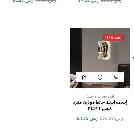
ر.س
57.50
ر.س
37.25
ر.س
77.67
ر.س
52.57
خصم
49%
إنارة جدارية داخلية
إضاءة ابليك حائط مودرن مفرد
ذهبي E14*1L
ر.س
166.09
ر.س
84.33