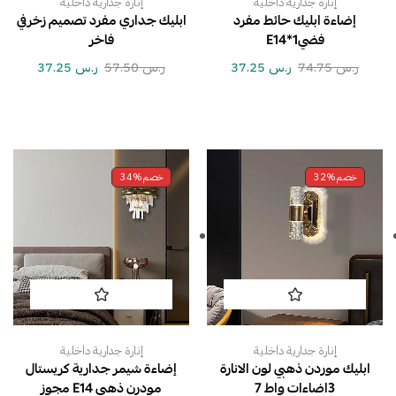
إنارة جدارية داخلية
إنارة جدارية داخلية
إضاءة ابليك حائط مفرد
ابليك جداري مفرد تصميم زخرفي
فضي1*E14
فاخر
ر.س
74.75
ر.س
37.25
ر.س
57.50
ر.س
37.25
خصم
32%
خصم
34%
إنارة جدارية داخلية
إنارة جدارية داخلية
ابليك موردن ذهبي لون الانارة
إضاءة شيمر جدارية كريستال
3اضاءات واط 7
مودرن ذهبي E14 مجوز