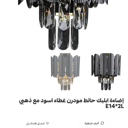
إضاءة ابليك حائط مودرن غطاء اسود مع ذهبي
E14*2L
أضف للمقارنة
أضف إلى قائمة أمنياتي