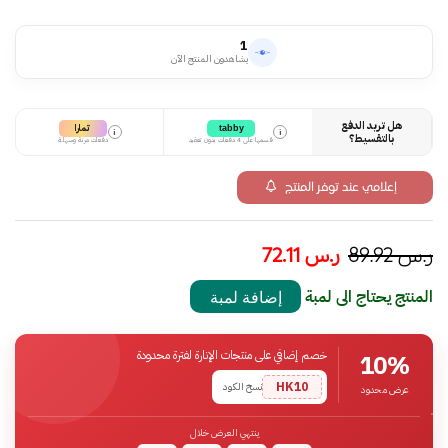
1
يشاهدون المنتج الآن
هل تريد الدفع
تمارا
tabby
i
i
بالتقسيط؟
قسمها على 4 دفعات بدون تعقيد
دفعات مرنة وسهلة
إعلامي عند توفر المنتج
ر.س
89.92
ر.س
72.11
المنتج يحتاج الى لمبة
إضافة لمبة
خصم إضافي على منتجات الإنارة لفترة محدودة
10%
HK10
نسخ الكود
عرض محدود
ينتهي العرض خلال