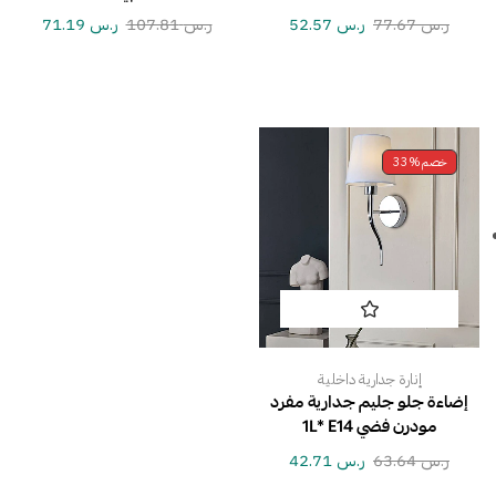
ر.س
77.67
ر.س
52.57
ر.س
107.81
ر.س
71.19
خصم
33%
إنارة جدارية داخلية
إضاءة جلو جليم جدارية مفرد
مودرن فضي 1L* E14
ر.س
63.64
ر.س
42.71