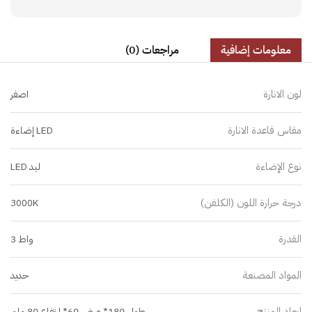
معلومات إضافية
مراجعات (0)
لون الانارة
اصفر
مقاس قاعدة الانارة
LED إضاءة
نوع الإضاءة
ليد LED
درجة حرارة اللون (الكلفن)
3000K
القدرة
واط 3
المواد المصنعة
حديد
ابعاد المنتج
طول 180* عرض 60* ارتفاع 80 ملم