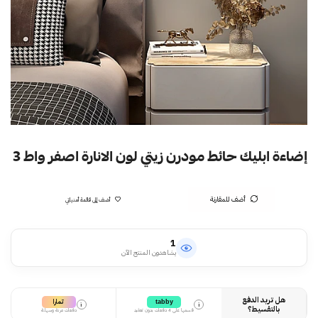
إضاءة ابليك حائط مودرن زيتي لون الانارة اصفر واط 3
أضف للمقارنة
أضف إلى قائمة أمنياتي
1
يشاهدون المنتج الآن
هل تريد الدفع
تمارا
tabby
i
i
بالتقسيط؟
قسمها على 4 دفعات بدون تعقيد
دفعات مرنة وسهلة