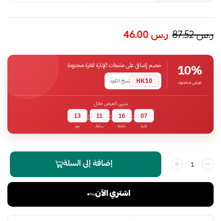
ر.س
87.52
ر.س
46.00
خصم إضافي على منتجات الإنارة لفترة محدودة
10%
HK10
نسخ الكود
عرض محدود
ينتهي العرض خلال
13
11
16
06
:
:
:
ثانية
دقيقة
ساعة
يوم
إضافة إلى السلة
اشتري الآن