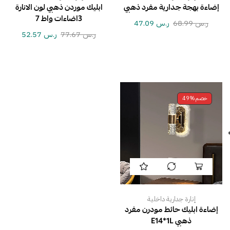
إضاءة بهجة جدارية مفرد ذهبي
ابليك موردن ذهبي لون الانارة
3اضاءات واط 7
ر.س
68.99
ر.س
47.09
ر.س
77.67
ر.س
52.57
خصم
49%
إنارة جدارية داخلية
إضاءة ابليك حائط مودرن مفرد
ذهبي E14*1L