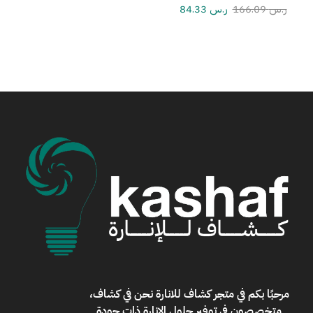
ر.س
166.09
ر.س
84.33
مرحبًا بكم في
متجر كشاف للانارة
نحن في كشاف،
متخصصون في توفير حلول الإنارة ذات جودة