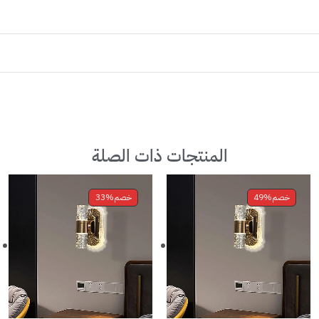
المنتجات ذات الصلة
خصم
49%
خصم
33%