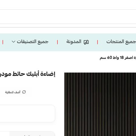
ميع المنتجات
المدونة
جميع التصنيفات
❘
❘
❘
واط 60 سم
إضاءة أبليك حائط مودرن رخام 
أضف للمقارنة