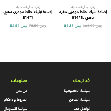
إنارة جدارية داخلية
إنارة جدارية داخلية
إضاءة ابليك حائط مودرن مفرد
إضاءة أبليك حائط مودرن ذهبي
ذهبي E14*1L
E14*1
ر.س
166.09
ر.س
84.33
ر.س
78.50
ر.س
52.57
قد تهمك
معلومات
سياسة الخصوصية
من نحن
سياسة الشحن
الشروط والاحكام
تواصل معنا
سياسة الاستبدال