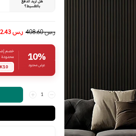
هل تريد الدفع
بالتقسيط؟
ر.س
408.60
ر.س
292.43
خصم إضافي
10%
محدودة
عرض محدود
K10