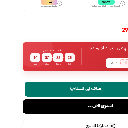
تمارا
tabby
i
i
قسمها على 4 دفعات بدون تعقيد
دفعات مرنة وسهلة
 على منتجات الإنارة لفترة
ينتهي العرض خلال
14
07
22
25
:
:
:
H
نسخ الكود
ثانية
دقيقة
ساعة
يوم
إضافة إلى السلة
اشتري الآن
مشاركة المنتج