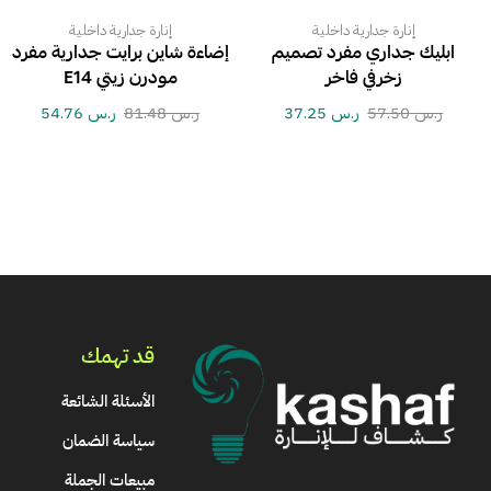
إنارة جدارية داخلية
إنارة جدارية داخلية
ابليك جداري مفرد تصميم
إضاءة شاين برايت جدارية مفرد
زخرفي فاخر
مودرن زيتي E14
ر.س
57.50
ر.س
37.25
ر.س
81.48
ر.س
54.76
قد تهمك
الأسئلة الشائعة
سياسة الضمان
مبيعات الجملة