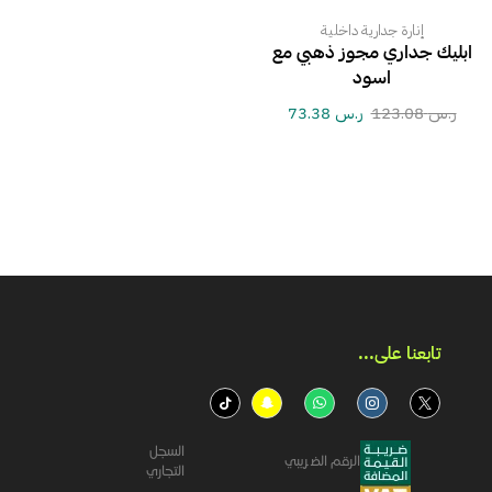
إنارة جدارية داخلية
ابليك جداري مجوز ذهبي مع
اسود
ر.س
123.08
ر.س
73.38
تابعنا على...​
السجل
الرقم الضريبي
التجاري