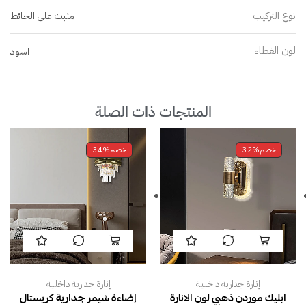
نوع التركيب
مثبت على الحائط
لون الغطاء
اسود
المنتجات ذات الصلة
خصم
32%
خصم
34%
إنارة جدارية داخلية
إنارة جدارية داخلية
ابليك موردن ذهبي لون الانارة
إضاءة شيمر جدارية كريستال