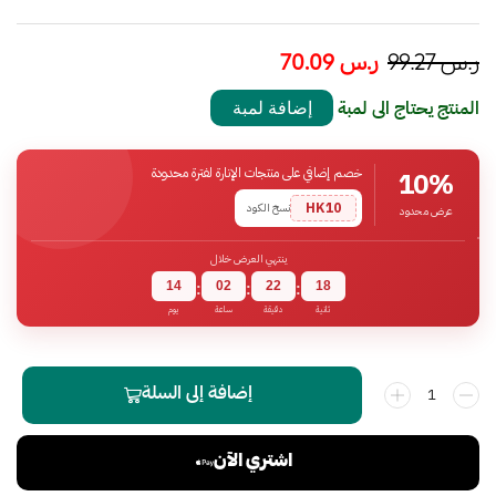
ر.س
99.27
ر.س
70.09
المنتج يحتاج الى لمبة
إضافة لمبة
خصم إضافي على منتجات الإنارة لفترة محدودة
10%
HK10
نسخ الكود
عرض محدود
ينتهي العرض خلال
14
02
22
18
:
:
:
ثانية
دقيقة
ساعة
يوم
إضافة إلى السلة
اشتري الآن