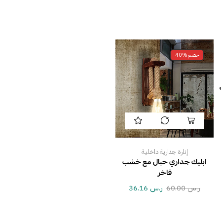
خصم
40%
إنارة جدارية داخلية
ابليك جداري حبال مع خشب
فاخر
ر.س
60.00
ر.س
36.16