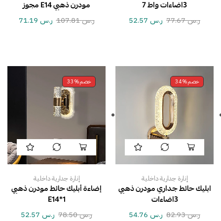
3اضاءات واط 7
مودرن ذهبي E14 مجوز
ر.س
77.67
ر.س
52.57
ر.س
107.81
ر.س
71.19
خصم
34%
خصم
33%
إنارة جدارية داخلية
إنارة جدارية داخلية
ابليك حائط جداري مودرن ذهبي
إضاءة أبليك حائط مودرن ذهبي
3اضاءات
E14*1
ر.س
82.93
ر.س
54.76
ر.س
78.50
ر.س
52.57