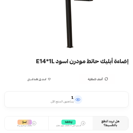
إضاءة أبليك حائط مودرن اسود E14*1L
أضف للمقارنة
أضف إلى قائمة أمنياتي
1
يشاهدون المنتج الآن
هل تريد الدفع
تمارا
tabby
i
i
بالتقسيط؟
قسمها على 4 دفعات بدون تعقيد
دفعات مرنة وسهلة