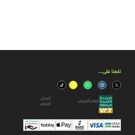
تابعنا على...​
السجل
الرقم الضريبي
التجاري