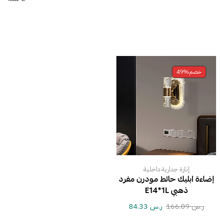
خصم
49%
إنارة جدارية داخلية
إضاءة ابليك حائط مودرن مفرد
ذهبي E14*1L
ر.س
166.09
ر.س
84.33