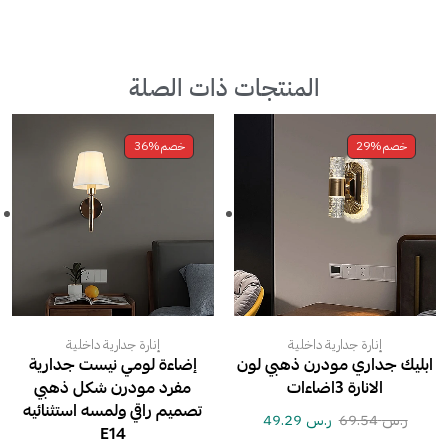
المنتجات ذات الصلة
خصم
29%
خصم
36%
إنارة جدارية داخلية
إنارة جدارية داخلية
ابليك جداري مودرن ذهبي لون
إضاءة لومي نيست جدارية
الانارة 3اضاءات
مفرد مودرن شكل ذهبي
تصميم راقي ولمسه استثنائيه
ر.س
69.54
ر.س
49.29
E14