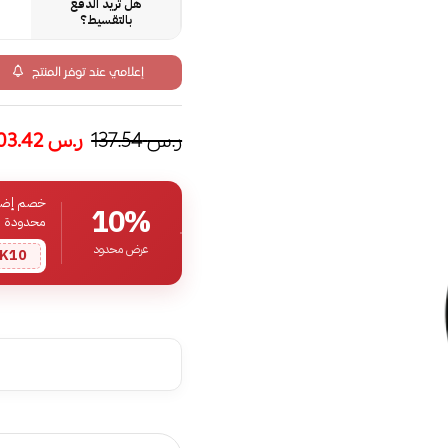
هل تريد الدفع
بالتقسيط؟
إعلامي عند توفر المنتج
ر.س
137.54
ر.س
103.42
خصم إضافي
10%
محدودة
عرض محدود
K10