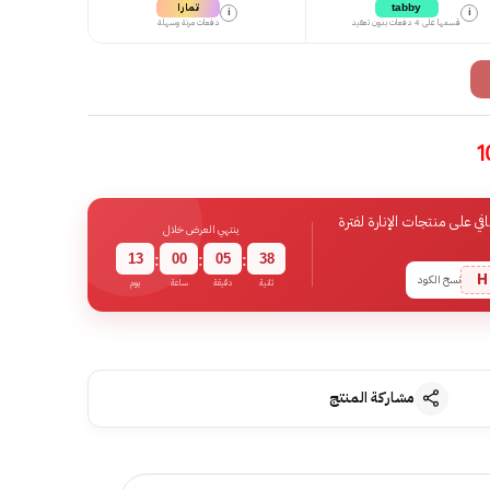
تمارا
tabby
i
i
قسمها على 4 دفعات بدون تعقيد
دفعات مرنة وسهلة
 على منتجات الإنارة لفترة
ينتهي العرض خلال
13
00
05
37
:
:
:
H
نسخ الكود
ثانية
دقيقة
ساعة
يوم
مشاركة المنتج