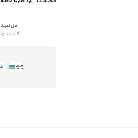
التصنيفات:
إنارة جدارية داخلية
هل لديك ا
لا تتردد في
ا