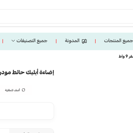
ميع المنتجات
المدونة
جميع التصنيفات
❘
❘
❘
واط
إضاءة أبليك حائط مودرن ا
أضف للمقارنة