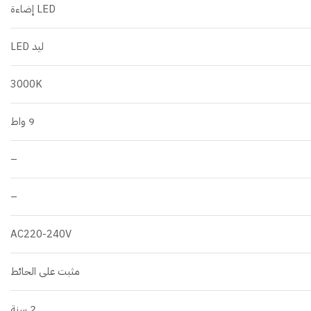
LED إضاءة
ليد LED
3000K
9 واط
–
–
AC220-240V
مثبت على الحائط
2 سنة