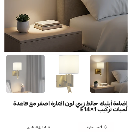
إضاءة أبليك حائط زيتي لون الانارة اصفر مع قاعدة
لمبات تركيب E14×1
أضف للمقارنة
أضف إلى قائمة أمنياتي