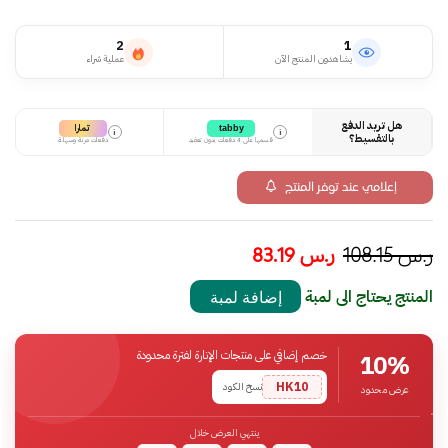
2
1
يشاهدون المنتج الآن
عملية شراء
هل تريد الدفع
تمارا
tabby
i
i
بالتقسيط؟
قسمها على 4 دفعات بدون تعقيد
دفعات مرنة وسهلة
إعلامي عند توفر المنتج
ر.س
108.15
ر.س
83.19
المنتج يحتاج الى لمبة
إضافة لمبة
خصم إضافي على منتجات الإنارة لفترة محدودة
10%
HK10
نسخ الكود
عرض محدود
ينتهي العرض خلال