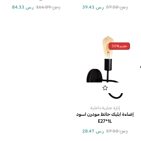
ر.س
57.50
ر.س
39.43
ر.س
166.09
ر.س
84.33
خصم
50%
إنارة جدارية داخلية
إضاءة ابليك حائط مودرن اسود
E27*1L
ر.س
57.50
ر.س
28.47