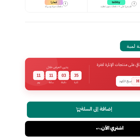
تمارا
tabby
i
i
قسمها على 4 دفعات بدون تعقيد
دفعات مرنة وسهلة
 لمبة
 على منتجات الإنارة لفترة
ينتهي العرض خلال
11
11
03
34
:
:
:
H
نسخ الكود
ثانية
دقيقة
ساعة
يوم
إضافة إلى السلة
اشتري الآن