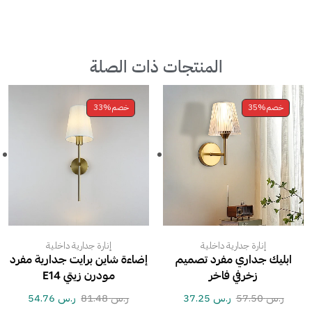
المنتجات ذات الصلة
خصم
35%
خصم
33%
إنارة جدارية داخلية
إنارة جدارية داخلية
ابليك جداري مفرد تصميم
إضاءة شاين برايت جدارية مفرد
زخرفي فاخر
مودرن زيتي E14
ر.س
57.50
ر.س
37.25
ر.س
81.48
ر.س
54.76