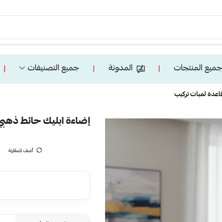
ميع المنتجات
المدونة
جميع التصنيفات
❘
❘
❘
قاعدة لمبات تركيب
إضاءة ابليك حائط ذهبي 
أضف للمقارنة