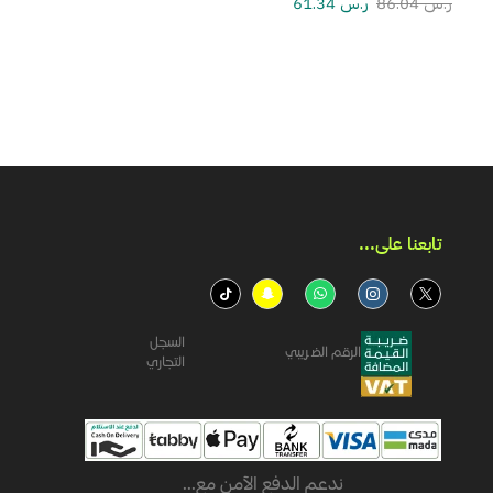
ر.س
86.04
ر.س
61.34
تابعنا على...​
السجل
الرقم الضريبي
التجاري
ندعم الدفع الآمن مع...