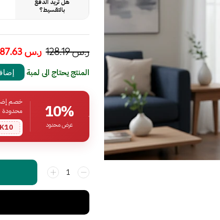
هل تريد الدفع
بالتقسيط؟
ر.س
128.19
ر.س
87.63
المنتج يحتاج الى لمبة
إضافة
خصم إضافي
10%
محدودة
عرض محدود
K10