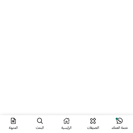
ر.س
25.30
ر.س
17.25
ر.س
31.63
ر.س
19.55
خدمة العملاء
التصنيفات
الرئيسية
البحث
المدونة