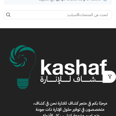
مرحبًا بكم في
متجر كشاف للانارة
نحن في كشاف،
متخصصون في توفير حلول الإنارة ذات جودة
وتصاميم متنوعة لتناسب كل الأذواق
.