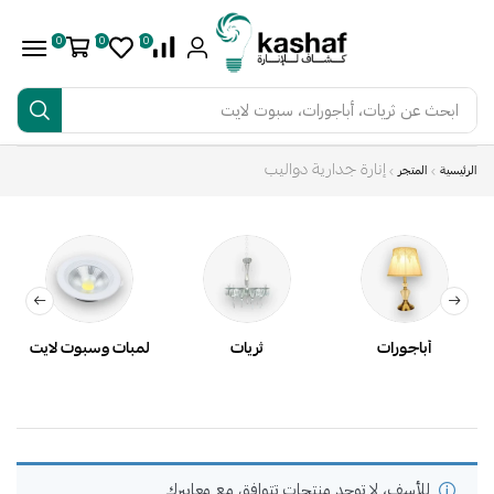
0
0
0
ابحث عن
ثريات، أباجورات، سبوت لايت
إنارة جدارية دواليب
الرئيسية
المتجر
أباجورات
ثريات
لمبات وسبوت لايت
للأسف، لا توجد منتجات تتوافق مع معاييرك