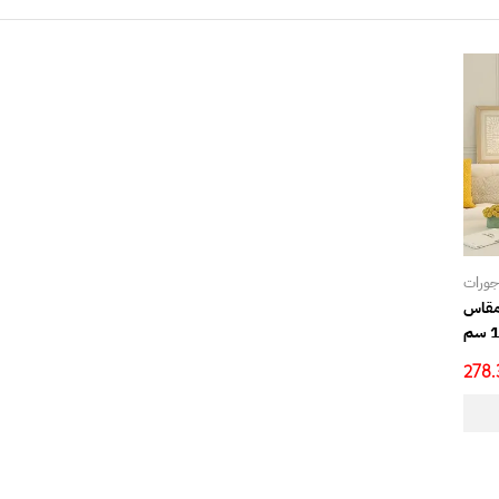
اجورات
 مقاس
م