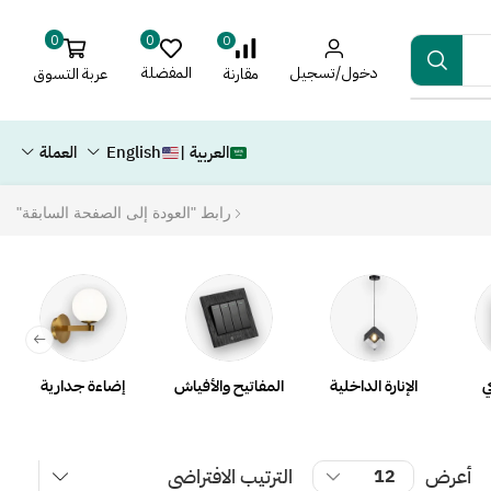
0
0
0
دخول/تسجيل
المفضلة
عربة التسوق
مقارنة
العربية |
English
العملة
رابط "العودة إلى الصفحة السابقة"
ي
الإنارة الداخلية
المفاتيح والأفياش
إضاءة جدارية
أعرض