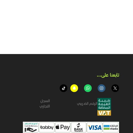
تابعنا على...​
السجل
الرقم الضريبي
التجاري