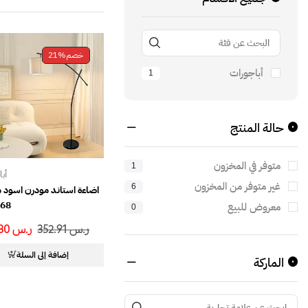
خصم
21%
أباجورات
1
حالة المنتج
متوفر في المخزون
1
أب
غير متوفر من المخزون
6
اضاءة استاند مودرن اسود
168 س
معروض للبيع
0
ر.س
352.91
ر.س
278.30
إضافة إلى السلة
الماركة