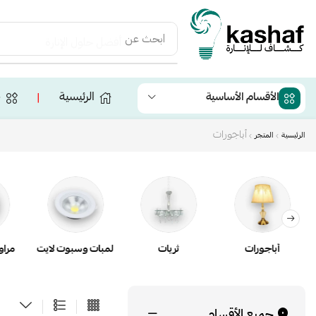
ابحث عن
أفضل حلول الإنارة
الرئيسية
ج
الأقسام الأساسية
❘
أباجورات
الرئيسية
المتجر
أباجورات
ثريات
لمبات وسبوت لايت
مراو
جميع الأقسام