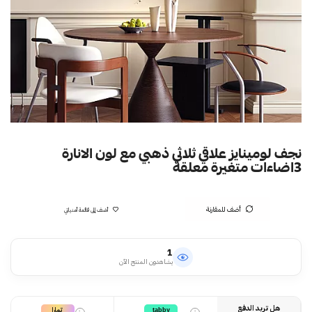
نجف لومينايز علاقي ثلاثي ذهبي مع لون الانارة
3اضاءات متغيرة معلقة
أضف للمقارنة
أضف إلى قائمة أمنياتي
1
يشاهدون المنتج الآن
هل تريد الدفع
تمارا
tabby