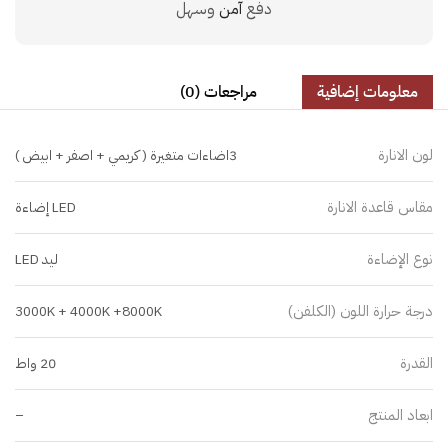
دفع
آمن
وسهل
معلومات إضافية
مراجعات (0)
لون الانارة
3اضاءات متغيرة ( كريمي + اصفر + ابيض )
مقاس قاعدة الانارة
LED إضاءة
نوع الإضاءة
ليد LED
درجة حرارة اللون (الكلفن)
3000K + 4000K +8000K
القدرة
20 واط
ابعاد المنتج
–