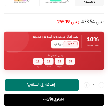
i
i
بالتقسيط؟
قسمها على 4 دفعات بدون تعقيد
دفعات مرنة وسهلة
ر.س
433.54
ر.س
255.19
خصم إضافي على منتجات الإنارة لفترة محدودة
10%
HK10
نسخ الكود
عرض محدود
ينتهي العرض خلال
12
19
19
59
:
:
:
ثانية
دقيقة
ساعة
يوم
إضافة إلى السلة
اشتري الآن