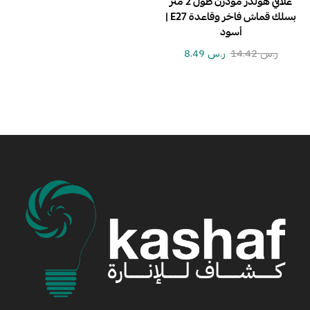
علاقي هولدر مودرن طول 2 متر
بسلك قماش فاخر وقاعدة E27 |
أسود
ر.س
14.42
ر.س
8.49