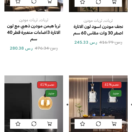
,
,
ثريات
ثريات مودرن
ثريات
ثريات مودرن
ثريا هيمن مودرن ذهبي مع لون
نجف مودرن اسود لون الانارة
الانارة 3اضاءات متغيرة قطر 40
اصفر 30 وات مقاس 60 سم
سم
ر.س
416.79
ر.س
245.33
ر.س
476.34
ر.س
280.38
خصم
41%
خصم
41%
جديد
جديد