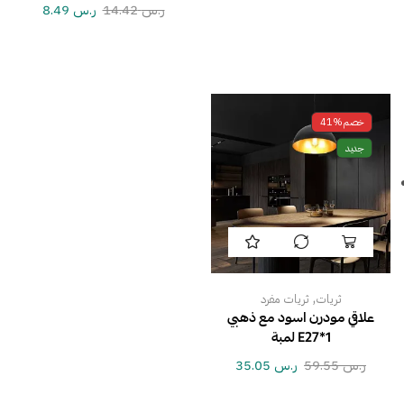
ر.س
14.42
ر.س
8.49
خصم
41%
جديد
,
ثريات
ثريات مفرد
علاقي مودرن اسود مع ذهبي
E27*1 لمبة
ر.س
59.55
ر.س
35.05