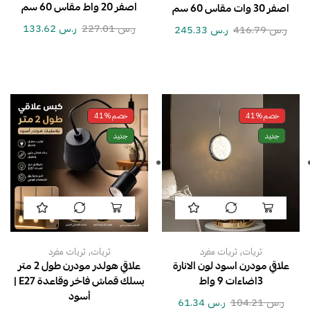
اصفر 20 واط مقاس 60 سم
اصفر 30 وات مقاس 60 سم
ر.س
227.01
ر.س
133.62
ر.س
416.79
ر.س
245.33
خصم
41%
خصم
41%
جديد
جديد
,
,
ثريات
ثريات مفرد
ثريات
ثريات مفرد
علاقي مودرن اسود لون الانارة
علاقي هولدر مودرن طول 2 متر
3اضاءات 9 واط
بسلك قماش فاخر وقاعدة E27 |
أسود
ر.س
104.21
ر.س
61.34