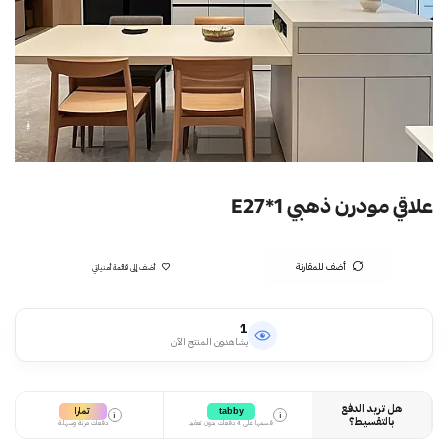
علاقي مودرن ذهبي E27*1
أضف للمقارنة
أضف إلى قائمة أمنياتي
1
يشاهدون المنتج الآن
هل تريد الدفع
تمارا
tabby
i
i
بالتقسيط؟
قسمها على 4 دفعات بدون تعقيد
دفعات مرنة وسهلة