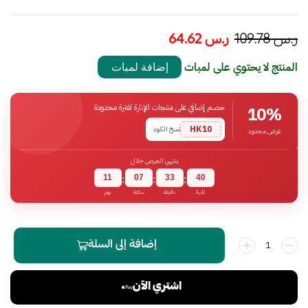
ر.س
109.78
ر.س
64.62
المنتج لا يحتوي على لمبات
إضافة لمبات
خصم إضافي على منتجات الإنارة لفترة محدودة
10%
HK10
نسخ الكود
عرض محدود
ينتهي العرض خلال
11
07
33
39
:
:
:
ثانية
دقيقة
ساعة
يوم
إضافة إلى السلة
اشتري الآن