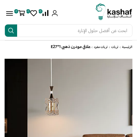
0
0
0
ابحث عن
أفضل حلول الإنارة
علاقي مودرن ذهبي E27*1
الرئيسية
ثريات
ثريات مفرد