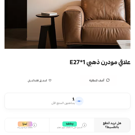
علاقي مودرن ذهبي E27*1
أضف للمقارنة
أضف إلى قائمة أمنياتي
1
يشاهدون المنتج الآن
هل تريد الدفع
تمارا
tabby
i
i
بالتقسيط؟
قسمها على 4 دفعات بدون تعقيد
دفعات مرنة وسهلة