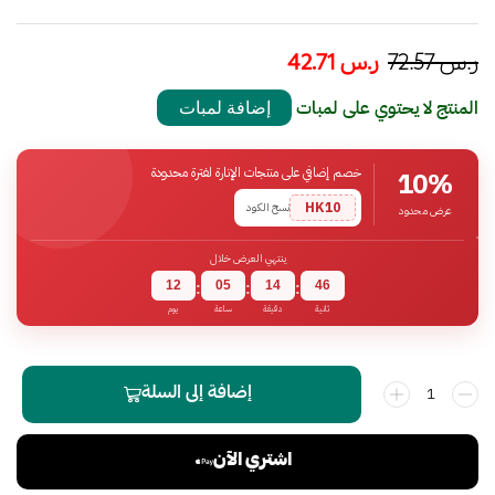
ر.س
72.57
ر.س
42.71
المنتج لا يحتوي على لمبات
إضافة لمبات
خصم إضافي على منتجات الإنارة لفترة محدودة
10%
HK10
نسخ الكود
عرض محدود
ينتهي العرض خلال
12
05
14
45
:
:
:
ثانية
دقيقة
ساعة
يوم
إضافة إلى السلة
اشتري الآن