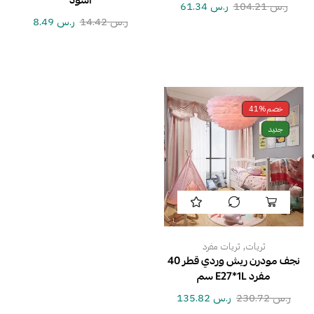
أسود
ر.س
104.21
ر.س
61.34
ر.س
14.42
ر.س
8.49
خصم
41%
جديد
,
ثريات
ثريات مفرد
نجف مودرن ريش وردي قطر 40
مفرد E27*1L سم
ر.س
230.72
ر.س
135.82