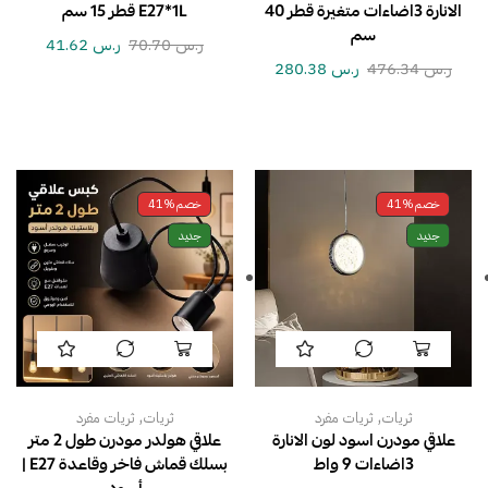
الانارة 3اضاءات متغيرة قطر 40
E27*1L قطر 15 سم
سم
ر.س
70.70
ر.س
41.62
ر.س
476.34
ر.س
280.38
خصم
41%
خصم
41%
جديد
جديد
,
,
ثريات
ثريات مفرد
ثريات
ثريات مفرد
علاقي مودرن اسود لون الانارة
علاقي هولدر مودرن طول 2 متر
3اضاءات 9 واط
بسلك قماش فاخر وقاعدة E27 |