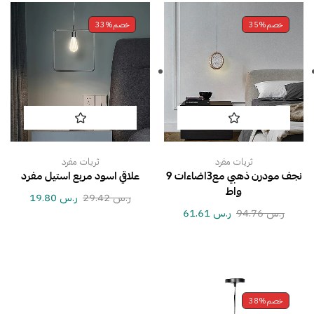
خصم
35%
خصم
33%
ثريات مفرد
ثريات مفرد
نجف مودرن ذهبي مع3اضاءات 9
علاقي اسود مربع استيل مفرد
واط
ر.س
29.42
ر.س
19.80
ر.س
94.76
ر.س
61.61
خصم
38%