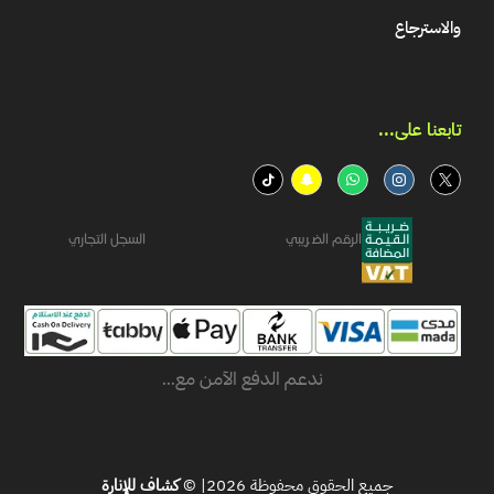
والاسترجاع
تابعنا على...​
الرقم الضريبي
السجل التجاري
ندعم الدفع الآمن مع...
جميع الحقوق محفوظة 2026| ©
كشاف للإنارة