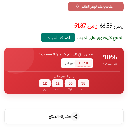
إعلامي عند توفر المنتج
ر.س
66.39
ر.س
51.87
المنتج لا يحتوي على لمبات
إضافة لمبات
خصم إضافي على منتجات الإنارة لفترة محدودة
10%
HK10
نسخ الكود
عرض محدود
ينتهي العرض خلال
12
12
56
37
:
:
:
ثانية
دقيقة
ساعة
يوم
مشاركة المنتج