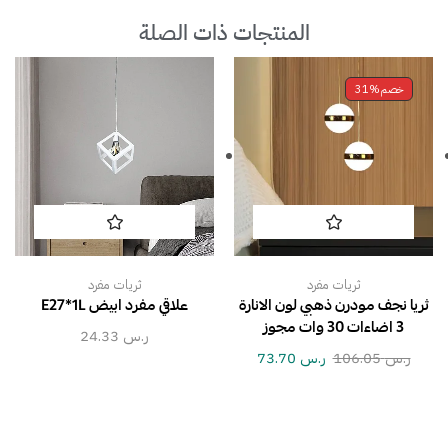
المنتجات ذات الصلة
خصم
31%
ثريات مفرد
ثريات مفرد
ثريا نجف مودرن ذهبي لون الانارة
علاقي مفرد ابيض E27*1L
3 اضاءات 30 وات مجوز
ر.س
24.33
ر.س
106.05
ر.س
73.70