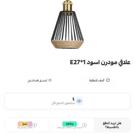
علاقي مودرن اسود E27*1
أضف للمقارنة
أضف إلى قائمة أمنياتي
1
يشاهدون المنتج الآن
هل تريد الدفع
تمارا
tabby
i
i
بالتقسيط؟
قسمها على 4 دفعات بدون تعقيد
دفعات مرنة وسهلة