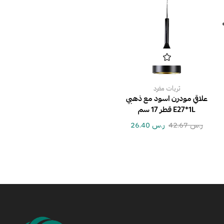
ثريات مفرد
علاقي مودرن اسود مع ذهبي
E27*1L قطر 17 سم
ر.س
42.67
ر.س
26.40