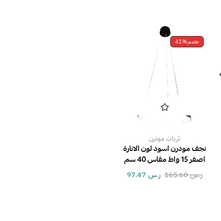
خصم
41%
ثريات مودرن
نجف مودرن اسود لون الانارة
اصفر 15 واط مقاس 40 سم
ر.س
165.60
ر.س
97.47