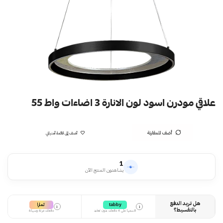
علاقي مودرن اسود لون الانارة 3 اضاءات واط 55
أضف للمقارنة
أضف إلى قائمة أمنياتي
1
يشاهدون المنتج الآن
هل تريد الدفع
تمارا
tabby
i
i
بالتقسيط؟
قسمها على 4 دفعات بدون تعقيد
دفعات مرنة وسهلة