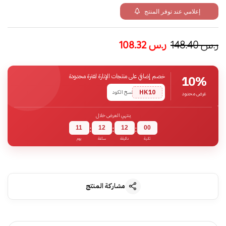
إعلامي عند توفر المنتج
ر.س
148.40
ر.س
108.32
خصم إضافي على منتجات الإنارة لفترة محدودة
10%
HK10
نسخ الكود
عرض محدود
ينتهي العرض خلال
11
12
12
00
:
:
:
ثانية
دقيقة
ساعة
يوم
مشاركة المنتج