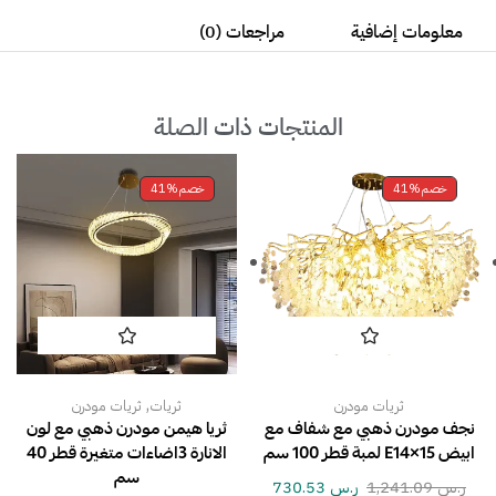
معلومات إضافية
مراجعات (0)
المنتجات ذات الصلة
خصم
41%
خصم
41%
,
ثريات مودرن
ثريات
ثريات مودرن
نجف مودرن ذهبي مع شفاف مع
ثريا هيمن مودرن ذهبي مع لون
ابيض E14×15 لمبة قطر 100 سم
الانارة 3اضاءات متغيرة قطر 40
سم
ر.س
1,241.09
ر.س
730.53