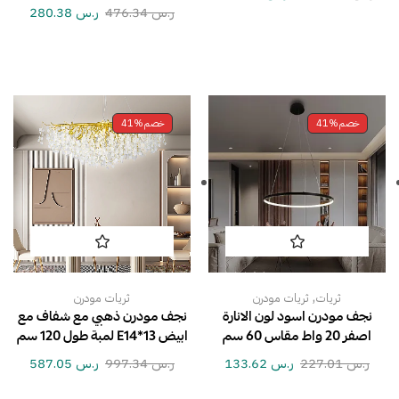
ر.س
476.34
ر.س
280.38
خصم
41%
خصم
41%
,
ثريات
ثريات مودرن
ثريات مودرن
نجف مودرن اسود لون الانارة
نجف مودرن ذهبي مع شفاف مع
اصفر 20 واط مقاس 60 سم
ابيض E14*13 لمبة طول 120 سم
ر.س
227.01
ر.س
133.62
ر.س
997.34
ر.س
587.05