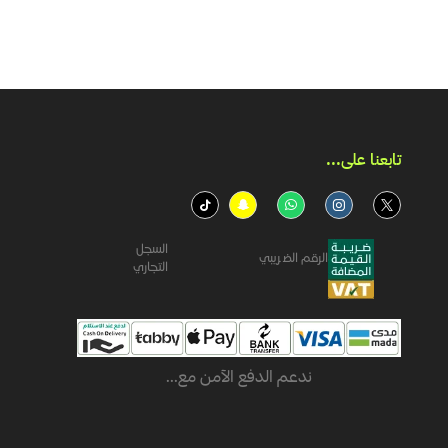
تابعنا على...​
السجل
الرقم الضريبي
التجاري
ندعم الدفع الآمن مع...