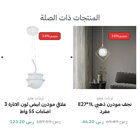
المنتجات ذات الصلة
خصم
34%
خصم
34%
ثريات مفرد
ثريات مفرد
نجف مودرن ذهبي E27*1L
علاقي مودرن ابيض لون الانارة 3
مفرد
اضاءات 55 واط
ر.س
69.49
ر.س
46.20
ر.س
187.59
ر.س
123.20