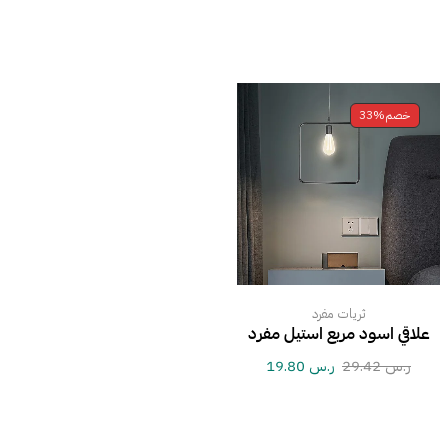
خصم
33%
ثريات مفرد
علاقي اسود مربع استيل مفرد
ر.س
29.42
ر.س
19.80