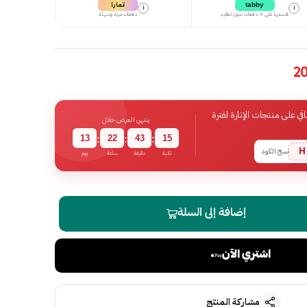
تمارا
tabby
i
i
قسمها على 4 دفعات بدون تعقيد
دفعات مرنة وسهلة
 على منتجات الإنارة لفترة
ينتهي العرض خلال
13
22
43
15
:
:
:
H
نسخ الكود
ثانية
دقيقة
ساعة
يوم
إضافة إلى السلة
اشتري الآن
مشاركة المنتج