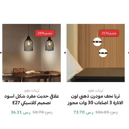
خصم
31%
خصم
28%
ثريات مفرد
ثريات مفرد
ثريا نجف مودرن ذهبي لون
علاقي حديث مفرد شكل اسود
الانارة 3 اضاءات 30 وات مجوز
تصميم كلاسيكي E27
ر.س
106.05
ر.س
73.70
ر.س
50.70
ر.س
36.31