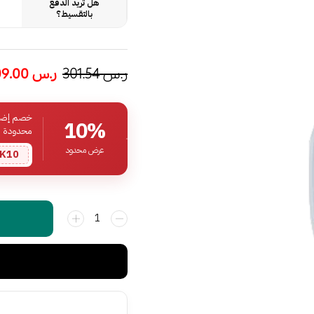
هل تريد الدفع
بالتقسيط؟
ر.س
301.54
ر.س
209.00
خصم إضافي
10%
محدودة
عرض محدود
K10