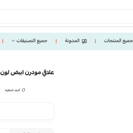
ميع المنتجات
المدونة
جميع التصنيفات
❘
❘
❘
علاقي مودرن ابيض لون الانارة 3 اضاء
أضف للمقارنة