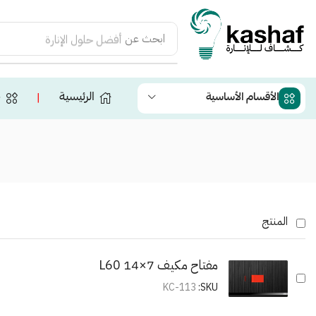
ابحث عن
أفضل حلول الإنارة
الرئيسية
ج
الأقسام الأساسية
❘
المنتج
مفتاح مكيف 7×14 L60
KC-113
SKU: