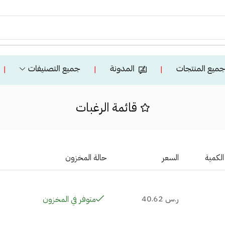
ميع المنتجات
المدونة
جميع التصنيفات
❘
❘
❘
قائمة الرغبات
الكمية
السعر
حالة المخزون
ر.س
40.62
متوفر في المخزون